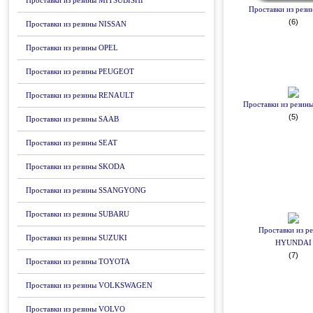
Проставки из резины MITSUBISHI
Проставки из рези
(6)
Проставки из резины NISSAN
Проставки из резины OPEL
Проставки из резины PEUGEOT
Проставки из резины RENAULT
Проставки из рези
(5)
Проставки из резины SAAB
Проставки из резины SEAT
Проставки из резины SKODA
Проставки из резины SSANGYONG
Проставки из резины SUBARU
Проставки из р
Проставки из резины SUZUKI
HYUNDAI
(7)
Проставки из резины TOYOTA
Проставки из резины VOLKSWAGEN
Проставки из резины VOLVO