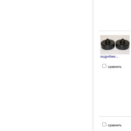
подробнее...
сравнить
сравнить