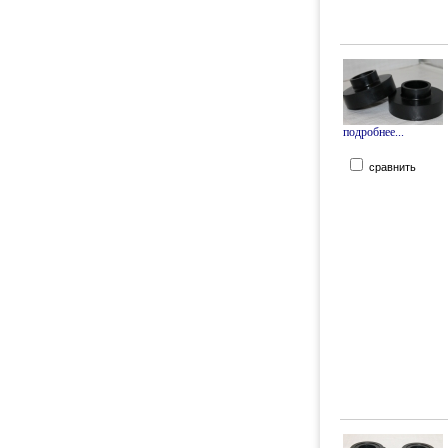
подробнее...
сравнить