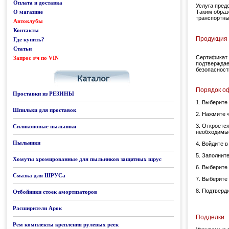
Оплата и доставка
Услуга пред
Таким образ
О магазине
транспортны
Автоклубы
Контакты
Продукция 
Где купить?
Статьи
Сертификат 
Запрос з/ч по VIN
Каталог
подтверждае
безопасност
Порядок о
Проставки из РЕЗИНЫ
1. Выберите 
Шпильки для проставок
2. Нажмите 
3. Откроетс
Силиконовые пыльники
необходимые
Пыльники
4. Войдите 
5. Заполнит
Хомуты хромированные для пыльников защитных шрус
6. Выберите
Смазка для ШРУСа
7. Выберите
8. Подтверд
Отбойники стоек амортизаторов
Расширители Арок
Подделки
Рем комплекты крепления рулевых реек