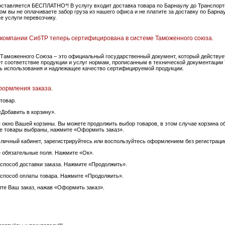
оставляется БЕСПЛАТНО*! В услугу входит доставка товара по Барнаулу до Транспорт
ом вы не оплачиваете забор груза из нашего офиса и не платите за доставку по Барна
е услуги перевозчику.
компании СибТР теперь сертифицирована в системе Таможенного союза.
Таможенного Союза – это официальный государственный документ, который действует
т соответствие продукции и услуг нормам, прописанным в технической документации 
ь использования и надлежащее качество сертифицируемой продукции.
формления заказа.
товар.
«Добавить в корзину».
я окно Вашей корзины. Вы можете продолжить выбор товаров, в этом случае корзина о
 товары выбраны, нажмите «Оформить заказ».
в личный кабинет, зарегистрируйтесь или воспользуйтесь оформлением без регистраци
е обязательные поля. Нажмите «Ок».
 способ доставки заказа. Нажмите «Продолжить».
 способ оплаты товара. Нажмите «Продолжить».
ите Ваш заказ, нажав «Оформить заказ».