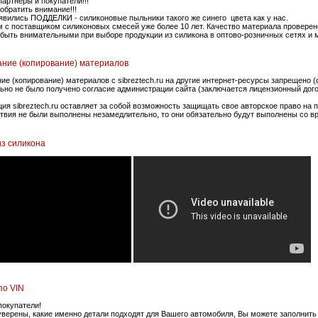
артнёры и покупатели!!!
обратить внимание!!!
явились ПОДДЕЛКИ - силиконовые пыльники такого же синего цвета как у нас.
 с поставщиком силиконовых смесей уже более 10 лет. Качество материала провере
быть внимательными при выборе продукции из силикона в оптово-розничных сетях и 
ние (копирование) материалов
ие (копирование) материалов с sibreztech.ru на другие интернет-ресурсы запрещено (с
ьно не было получено согласие администрации сайта (заключается лицензионный дого
ия sibreztech.ru оставляет за собой возможность защищать свое авторское право на
твия не были выполнены незамедлительно, то они обязательно будут выполнены со 
з силикона
по VIN
окупатели!
уверены, какие именно детали подходят для Вашего автомобиля, Вы можете заполнить