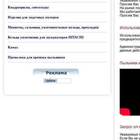
Уважаемые п
Просим Вас 
Квадроциклы, снегоходы
На рынке по
Мы работаем
Просим Вас 
Изделия для лодочных моторов
Манжеты, сальники, уплотнительные кольца, прокладки
Использова
Использован
Кольца уплотнения для экскаваторов HITACHI
предварител
Администрац
Камаз
данные дейс
Проволока для крепежа пыльников
Пыльники и
Запрос з/ч 
Уважаемые п
Если Вы не 