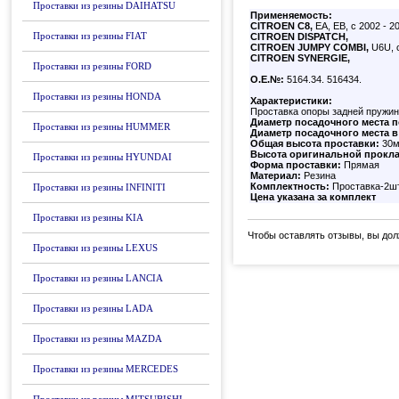
Проставки из резины DAIHATSU
Применяемость:
CITROEN C8,
EA, EB, с 2002 - 2
Проставки из резины FIAT
CITROEN
DISPATCH,
CITROEN
JUMPY COMBI,
U6U, c
CITROEN
SYNERGIE,
Проставки из резины FORD
О.Е.№:
5164.34. 516434.
Проставки из резины HONDA
Характеристики:
Проставка опоры задней пружи
Диаметр посадочного места п
Проставки из резины HUMMER
Диаметр посадочного места в 
Общая высота проставки:
30
Высота оригинальной прокла
Проставки из резины HYUNDAI
Форма проставки:
Прямая
Материал:
Резина
Комплектность:
Проставка-2ш
Проставки из резины INFINITI
Цена указана за комплект
Проставки из резины KIA
Чтобы оставлять отзывы, вы до
Проставки из резины LEXUS
Проставки из резины LANCIA
Проставки из резины LADA
Проставки из резины MAZDA
Проставки из резины MERCEDES