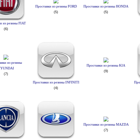
Проставки из резины FORD
Проставки из резины HONDA
(5)
(5)
и из резины FIAT
(6)
авки из резины
Проставки из резины KIA
HYUNDAI
(9)
(7)
Проставки из резины INFINITI
Про
(4)
Проставки из резины MAZDA
(7)