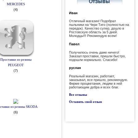
MERCEDES
(4)
Иван
Отличный магазин! Подобрал
пыльники на Чери Тиго (полностью на
передок). Качество супер, дошло в
Ростовскую область за 5 дней.
Молодцы!!! Рекомендую всем!
Павел
Получилось очень даже ничего!
Заказал проставки, пришли быстро,
Проставки из резины
подошли нормально. Спасибо!
PEUGEOT
руслан
(7)
Реальный магазин, работает,
заказывал, все пришло, рекомендую.
Фирме процветания, людям в ней
работающим добра и всех благ.
Все отзывы
Оставить свой отзыв
ставки из резины SKODA
(6)