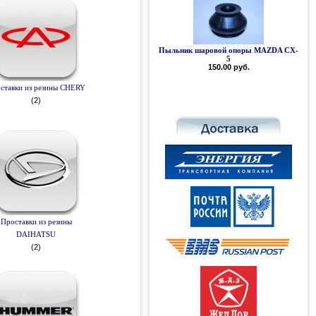
Пыльник шаровой опоры MAZDA CX-
Силиконовый пыльник шаровой
опоры MAZDA CX-5
5
150.00 руб.
300.00 руб.
ставки из резины CHERY
(2)
Проставки из резины
DAIHATSU
(2)