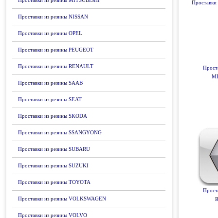
Проставки из резины MITSUBISHI
Проставки
Проставки из резины NISSAN
Проставки из резины OPEL
Проставки из резины PEUGEOT
Проставки из резины RENAULT
Прост
MI
Проставки из резины SAAB
Проставки из резины SEAT
Проставки из резины SKODA
Проставки из резины SSANGYONG
Проставки из резины SUBARU
Проставки из резины SUZUKI
Проставки из резины TOYOTA
Прост
Проставки из резины VOLKSWAGEN
Проставки из резины VOLVO