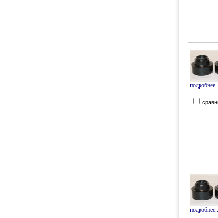
подробнее..
сравн
подробнее..