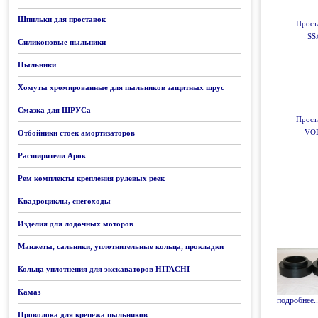
Шпильки для проставок
Прост
S
Силиконовые пыльники
Пыльники
Хомуты хромированные для пыльников защитных шрус
Смазка для ШРУСа
Прост
VO
Отбойники стоек амортизаторов
Расширители Арок
Рем комплекты крепления рулевых реек
Квадроциклы, снегоходы
Изделия для лодочных моторов
Манжеты, сальники, уплотнительные кольца, прокладки
Кольца уплотнения для экскаваторов HITACHI
Камаз
подробнее..
Проволока для крепежа пыльников