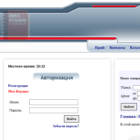
Прайс
Контакты
Катал
Местное время: 15:12
Поиск товара
Регистрация
Поиск:
Моя Корзина
от
Цена:
до
Логин:
Пароль:
Главная
/
В этой кате
Забыли пароль?