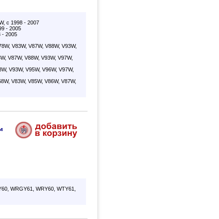
, с 1998 - 2007
9 - 2005
 - 2005
78W, V83W, V87W, V88W, V93W,
W, V87W, V88W, V93W, V97W,
8W, V93W, V95W, V96W, V97W,
68W, V83W, V85W, V86W, V87W,
м
60, WRGY61, WRY60, WTY61,