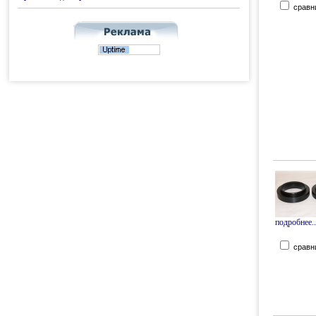
сравн
подробнее..
сравн