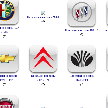
Проставки из резины AUDI
(6)
и из резины ALFA
Проставки из резины BUICK
Про
ROMEO
(1)
(2)
авки из резины
Проставки из резины
Проставки из резины
HEVROLET
CITROEN
DAEWOO
(5)
(7)
(4)