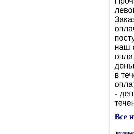
Проч
лево
Зака
опла
пост
наш 
опла
день
в те
опла
- де
течен
Все н
Подписаться