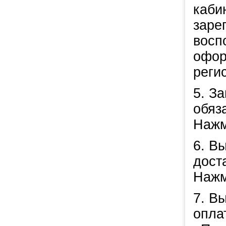
кабин
заре
восп
офор
реги
5. З
обяз
Нажм
6. В
дост
Нажм
7. В
опла