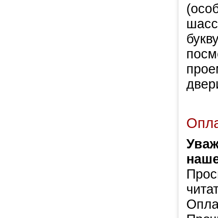
(осо
шасс
букв
посм
прое
двер
Опла
Уваж
наше
Прос
чита
Опла