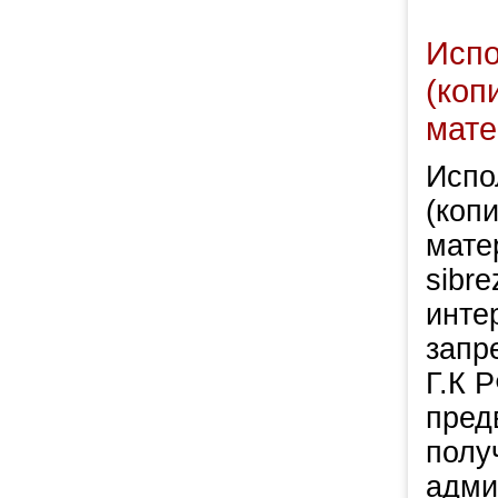
Испо
(коп
мате
Испо
(коп
мате
sibre
инте
запр
Г.К Р
пред
полу
адми