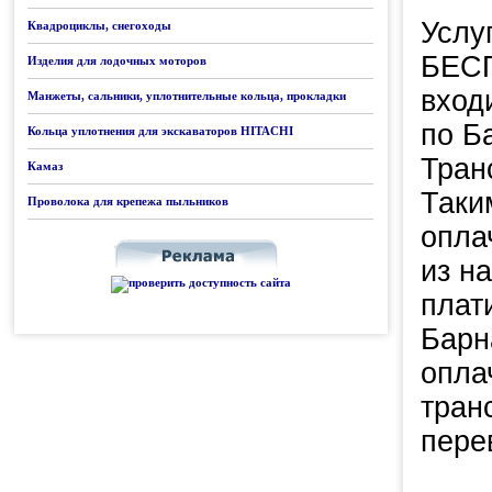
Услу
Квадроциклы, снегоходы
БЕСП
Изделия для лодочных моторов
вход
Манжеты, сальники, уплотнительные кольца, прокладки
по Б
Кольца уплотнения для экскаваторов HITACHI
Тран
Камаз
Таки
Проволока для крепежа пыльников
опла
из н
плат
Барн
опла
тран
пере