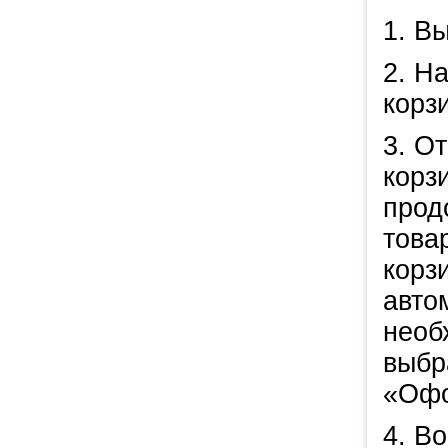
1. В
2. Н
корз
3. О
корз
прод
това
корз
авто
необ
выбр
«Офо
4. В