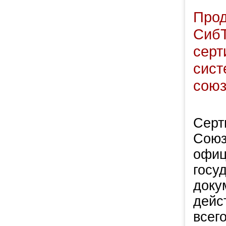
Прод
СибТ
серт
сист
союз
Серт
Союз
офиц
госу
доку
дейс
всег