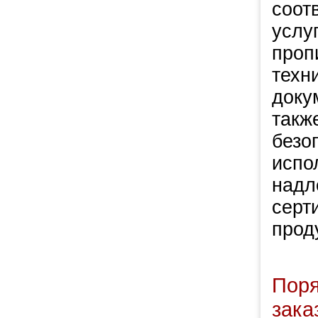
соот
услу
проп
техн
доку
такж
безо
испо
надл
серт
прод
Пор
зака