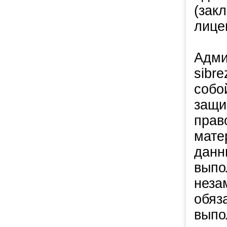
(зак
лице
Адми
sibre
собо
защи
прав
мате
данн
выпо
неза
обяз
выпо