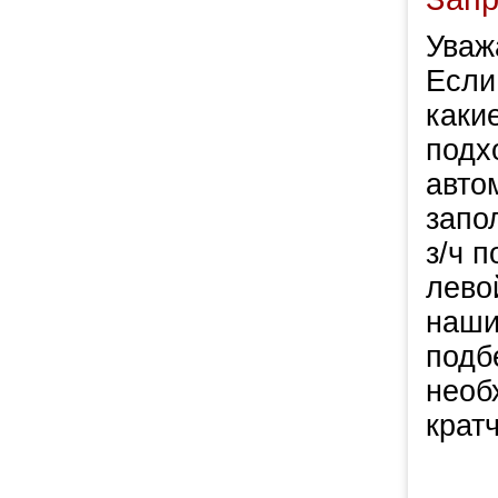
Уваж
Если
каки
подх
авто
запо
з/ч 
левой
наши
подб
необ
крат