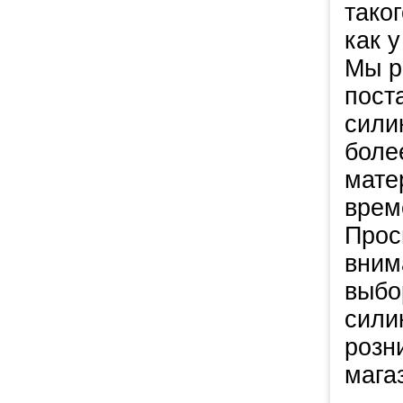
тако
как у
Мы р
пост
сили
боле
мате
врем
Прос
вним
выбо
сили
розн
мага