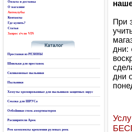
наше
Оплата и доставка
О магазине
Автоклубы
Контакты
При 
Где купить?
Статьи
учит
Запрос з/ч по VIN
Каталог
мага
дни:
Проставки из РЕЗИНЫ
воск
Шпильки для проставок
сдел
Силиконовые пыльники
дни 
Пыльники
поне
Хомуты хромированные для пыльников защитных шрус
Смазка для ШРУСа
Отбойники стоек амортизаторов
Услу
Расширители Арок
БЕС
Рем комплекты крепления рулевых реек