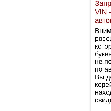
Запр
VIN 
авто
Вним
росси
кото
букв
не п
по а
Вы д
коре
нахо
свид