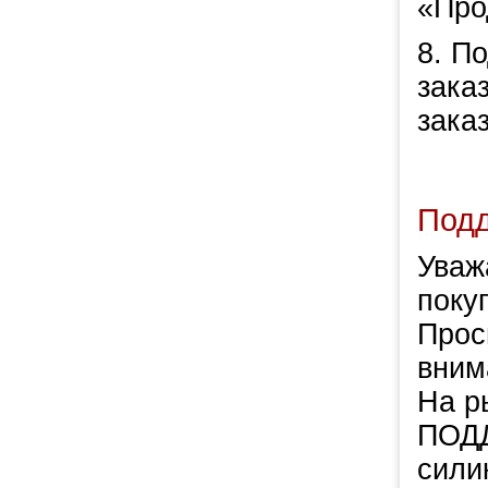
«Про
8. П
зака
заказ
Под
Уваж
покуп
Прос
вним
На р
ПОД
сили