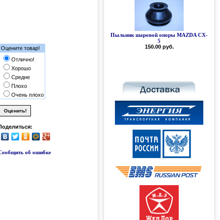
Пыльник шаровой опоры MAZDA CX-
Силиконовый пыльник шаровой
опоры MAZDA CX-5
5
150.00 руб.
300.00 руб.
Оцените товар!
Отлично!
Хорошо
Средне
Плохо
Очень плохо
Поделиться:
Сообщить об ошибке