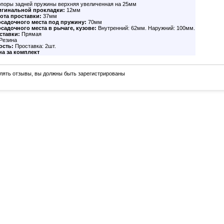
опоры задней пружины верхняя увеличенная на 25мм
игинальной прокладки:
12мм
ота проставки:
37мм
садочного места под пружину:
70мм
садочного места в рычаге, кузове:
Внутренний: 62мм. Наружний: 100мм.
ставки:
Прямая
Резина
ость:
Проставка: 2шт.
на за комплект
лять отзывы, вы должны быть зарегистрированы