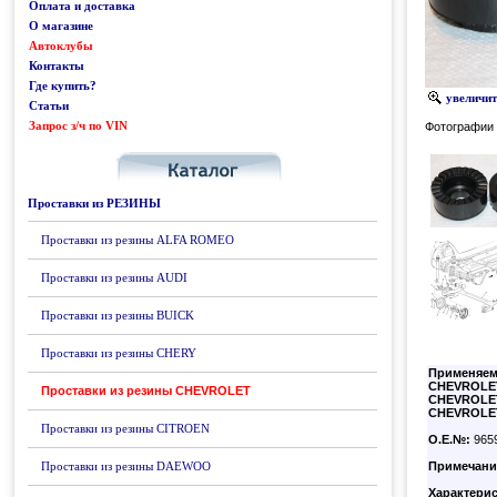
Оплата и доставка
О магазине
Автоклубы
Контакты
Где купить?
увеличить
Статьи
Запрос з/ч по VIN
Каталог
Фотографии 
Проставки из РЕЗИНЫ
Проставки из резины ALFA ROMEO
Проставки из резины AUDI
Проставки из резины BUICK
Проставки из резины CHERY
Применяем
CHEVROLE
Проставки из резины CHEVROLET
CHEVROLE
CHEVROLE
Проставки из резины CITROEN
О.Е.№:
965
Проставки из резины DAEWOO
Примечани
Характерис