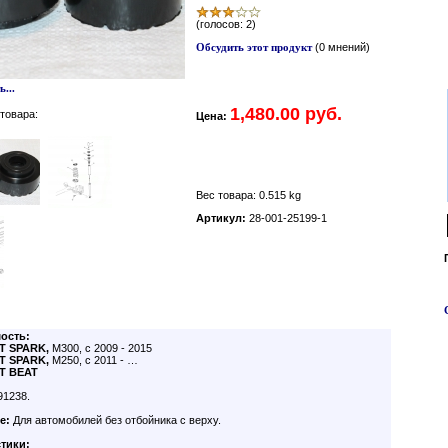
(голосов: 2)
Обсудить этот продукт
(0 мнений)
...
1,480.00 руб.
товара:
Цена:
Вес товара: 0.515 kg
Артикул:
28-001-25199-1
ость:
T SPARK,
M300, с 2009 - 2015
T SPARK,
M250, с 2011 - …
T BEAT
91238.
е:
Для автомобилей без отбойника с верху.
тики: