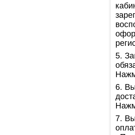
кабин
заре
восп
офор
реги
5. З
обяз
Нажм
6. В
дост
Нажм
7. В
опла