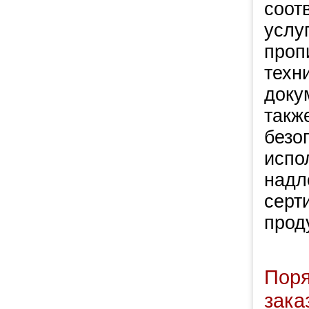
соот
услу
проп
техн
доку
такж
безо
испо
надл
серт
прод
Пор
зака