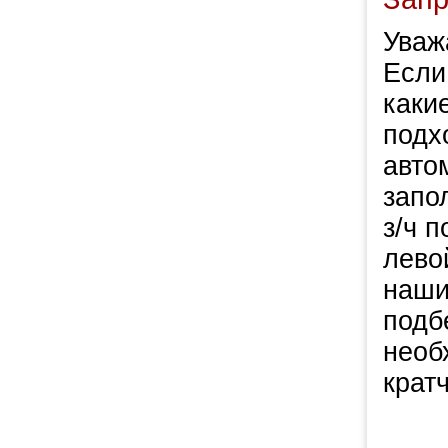
Уваж
Если
каки
подх
авто
запо
з/ч 
левой
наши
подб
необ
крат