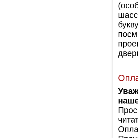
(осо
шасс
букв
посм
прое
двер
Опла
Уваж
наше
Прос
чита
Опла