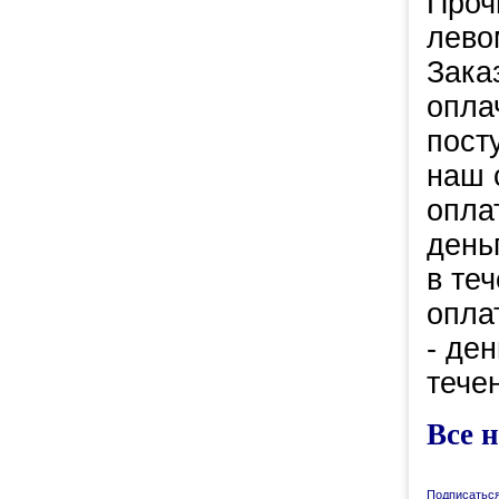
Проч
лево
Зака
опла
пост
наш 
опла
день
в те
опла
- де
течен
Все н
Подписаться