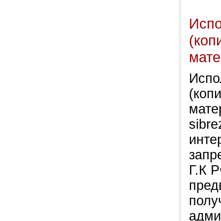
Испо
(коп
мате
Испо
(коп
мате
sibre
инте
запр
Г.К Р
пред
полу
адми