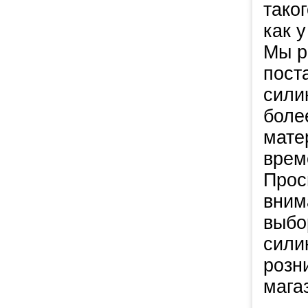
тако
как у
Мы р
пост
сили
боле
мате
врем
Прос
вним
выбо
сили
розн
мага