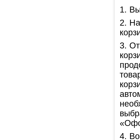
1. В
2. Н
корз
3. О
корз
прод
това
корз
авто
необ
выбр
«Офо
4. В