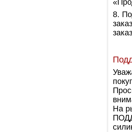
«Про
8. П
зака
заказ
Под
Уваж
покуп
Прос
вним
На р
ПОД
сили