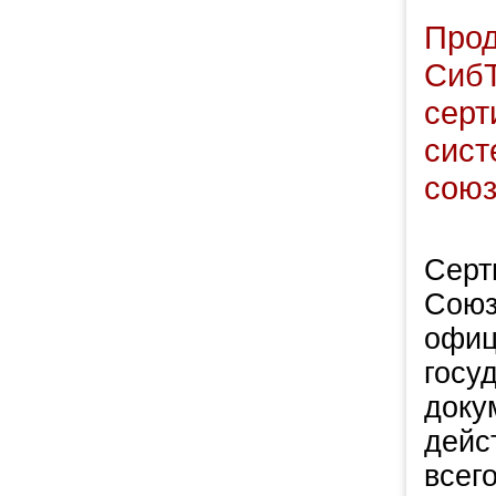
Прод
СибТ
серт
сист
союз
Серт
Союз
офиц
госу
доку
дейс
всег