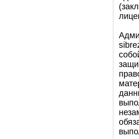
(зак
лице
Адми
sibre
собо
защи
прав
мате
данн
выпо
неза
обяз
выпо