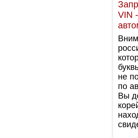
Запр
VIN 
авто
Вним
росси
кото
букв
не п
по а
Вы д
коре
нахо
свид