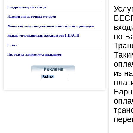
Услу
Квадроциклы, снегоходы
БЕСП
Изделия для лодочных моторов
вход
Манжеты, сальники, уплотнительные кольца, прокладки
по Б
Кольца уплотнения для экскаваторов HITACHI
Тран
Камаз
Таки
Проволока для крепежа пыльников
опла
из н
плат
Барн
опла
тран
пере