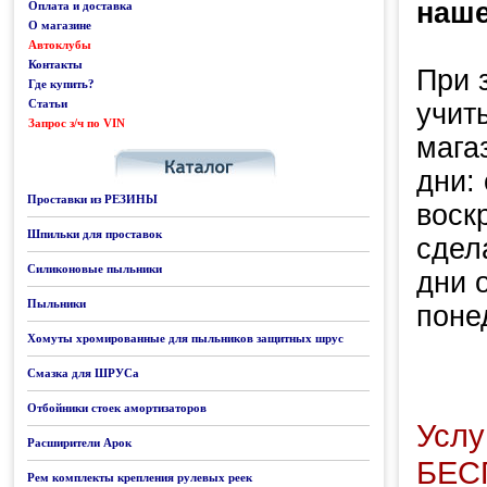
наше
Оплата и доставка
О магазине
Автоклубы
Контакты
При 
Где купить?
Статьи
учит
Запрос з/ч по VIN
Каталог
мага
дни:
Проставки из РЕЗИНЫ
воск
Шпильки для проставок
сдел
Силиконовые пыльники
дни 
Пыльники
поне
Хомуты хромированные для пыльников защитных шрус
Смазка для ШРУСа
Отбойники стоек амортизаторов
Услу
Расширители Арок
БЕС
Рем комплекты крепления рулевых реек