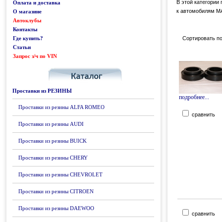
В этой категории
Оплата и доставка
к автомобилям 
О магазине
Автоклубы
Контакты
Где купить?
Сортировать по
Статьи
Запрос з/ч по VIN
Каталог
Проставки из РЕЗИНЫ
подробнее...
Проставки из резины ALFA ROMEO
сравнить
Проставки из резины AUDI
Проставки из резины BUICK
Проставки из резины CHERY
Проставки из резины CHEVROLET
Проставки из резины CITROEN
Проставки из резины DAEWOO
сравнить