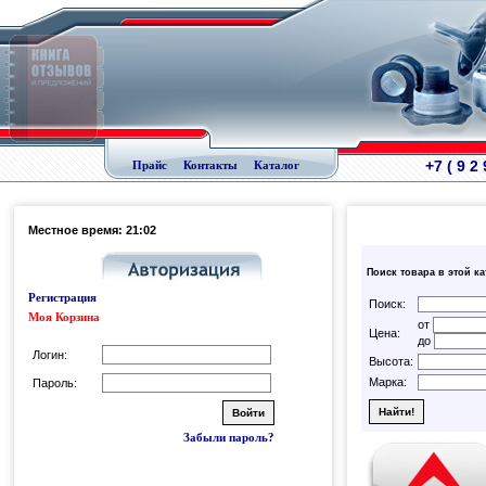
+7 ( 9 2
Прайс
Контакты
Каталог
Местное время: 21:02
Поиск товара в этой к
Регистрация
Поиск:
Моя Корзина
от
Цена:
до
Логин:
Высота:
Марка:
Пароль:
Забыли пароль?