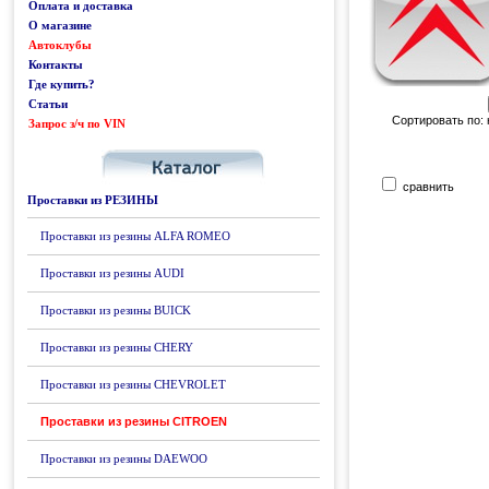
Оплата и доставка
О магазине
Автоклубы
Контакты
Где купить?
Статьи
Сортировать по:
Запрос з/ч по VIN
Каталог
сравнить
Проставки из РЕЗИНЫ
Проставки из резины ALFA ROMEO
Проставки из резины AUDI
Проставки из резины BUICK
Проставки из резины CHERY
Проставки из резины CHEVROLET
Проставки из резины CITROEN
Проставки из резины DAEWOO