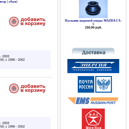
возр
|
убыв
)
Пыльник шаровой опоры MAZDA CX-
Силиконовый пыльник шаровой
опоры MAZDA CX-5
5
150.00 руб.
300.00 руб.
- 2003
0, с 1996 - 2002
- 2003
0, с 1996 - 2002