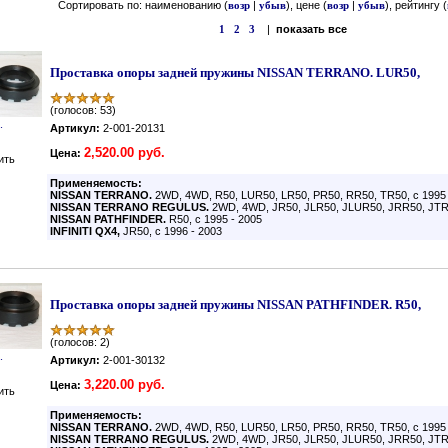
Сортировать по: наименованию (
возр
|
убыв
), цене (
возр
|
убыв
), рейтингу (
1
2
3
|
показать все
Проставка опоры задней пружины NISSAN TERRANO. LUR50,
(голосов: 53)
.
Артикул:
2-001-20131
2,520.00 руб.
Цена:
ить
Применяемость:
NISSAN TERRANO.
2WD, 4WD, R50, LUR50, LR50, PR50, RR50, TR50, с 1995 
NISSAN TERRANO REGULUS.
2WD, 4WD, JR50, JLR50, JLUR50, JRR50, JTR5
NISSAN PATHFINDER.
R50, с 1995 - 2005
INFINITI QX4,
JR50, с 1996 - 2003
Проставка опоры задней пружины NISSAN PATHFINDER. R50,
(голосов: 2)
.
Артикул:
2-001-30132
3,220.00 руб.
Цена:
ить
Применяемость:
NISSAN TERRANO.
2WD, 4WD, R50, LUR50, LR50, PR50, RR50, TR50, с 1995 
NISSAN TERRANO REGULUS.
2WD, 4WD, JR50, JLR50, JLUR50, JRR50, JTR5