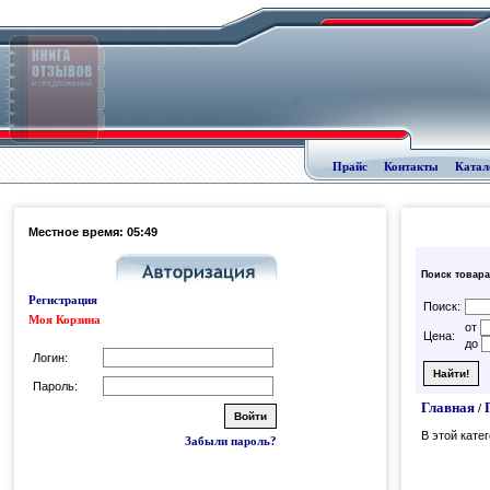
Прайс
Контакты
Катал
Местное время: 05:49
Поиск товара
Регистрация
Поиск:
Моя Корзина
от
Цена:
до
Логин:
Пароль:
Главная
/
В этой кате
Забыли пароль?