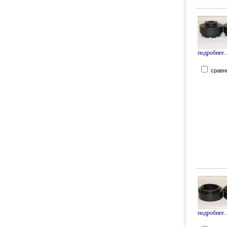
подробнее..
сравн
подробнее..