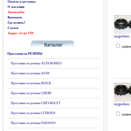
Оплата и доставка
О магазине
Автоклубы
Контакты
Где купить?
Статьи
Запрос з/ч по VIN
Каталог
подробнее..
сравн
Проставки из РЕЗИНЫ
Проставки из резины ALFA ROMEO
Проставки из резины AUDI
Проставки из резины BUICK
Проставки из резины CHERY
Проставки из резины CHEVROLET
подробнее..
Проставки из резины CITROEN
сравн
Проставки из резины DAEWOO