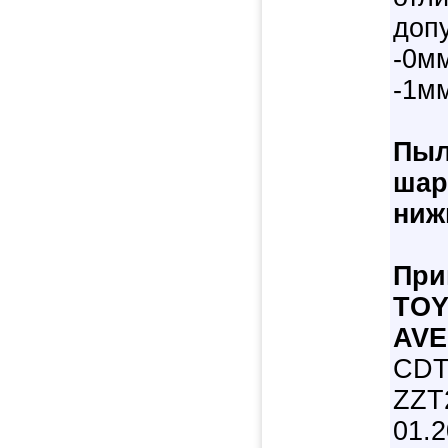
допу
-0мм
-1м
Пыл
шар
ниж
При
TO
AVE
CDT
ZZT2
01.