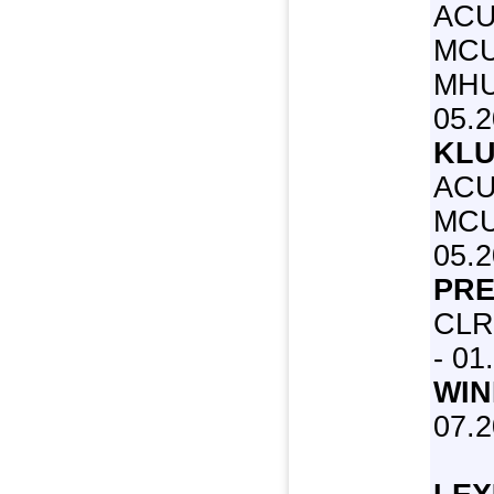
ACU
MCU
MHU2
05.
KLU
ACU
MCU2
05.
PRE
CLR
- 01
WIN
07.2