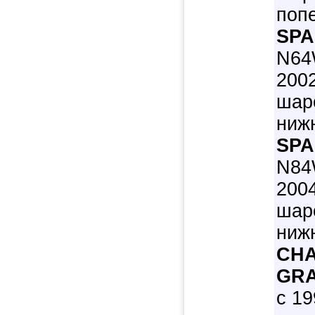
попе
SPA
N64W
200
шар
нижн
SPA
N84
200
шар
нижн
CHA
GRA
с 19