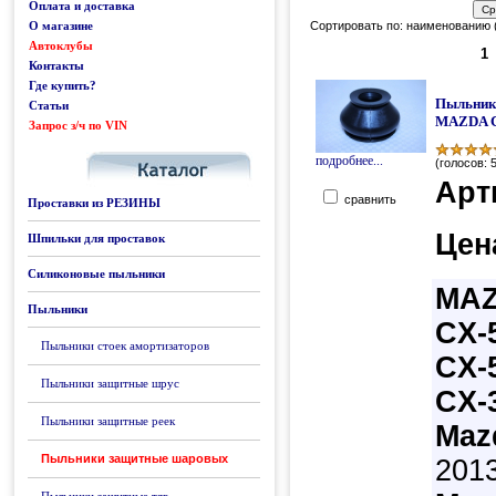
Оплата и доставка
О магазине
Сортировать по: наименованию 
Автоклубы
1
Контакты
Где купить?
Пыльник
Статьи
MAZDA 
Запрос з/ч по VIN
Каталог
подробнее...
(голосов: 5
Арт
сравнить
Проставки из РЕЗИНЫ
Цен
Шпильки для проставок
Силиконовые пыльники
MA
Пыльники
CX-
Пыльники стоек амортизаторов
CX-5
Пыльники защитные шрус
CX-
Пыльники защитные реек
Mazd
Пыльники защитные шаровых
2013