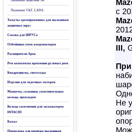
Mazd
Пыльники защитные тяг
с 20
Пыльники VAZ. LADA.
Mazd
Хомуты хромированные для пыльников
защитных шрус
2012
Смазка для ШРУСа
Maz
Отбойники стоек амортизаторов
III,
G
Расширители Арок
Рем комплекты крепления рулевых реек
При
Квадроциклы, снегоходы
наб
Изделия для лодочных моторов
шар
Одн
Манжеты, сальники, уплотнительные
кольца, прокладки
Не 
Кольца уплотнения для экскаваторов
ори
HITACHI
опор
Камаз
Мож
Проволока для крепежа пыльников