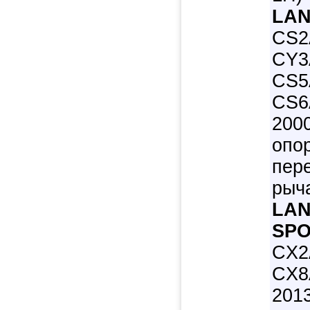
LAN
CS2
CY3
CS5
CS6
2000
опо
пер
рыч
LA
SPO
CX2
CX8A
201