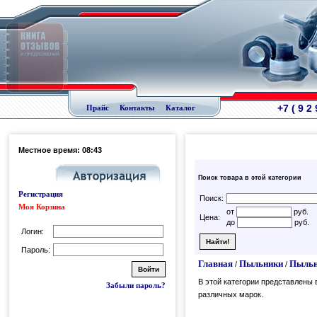
+7 ( 9 2
Прайс
Контакты
Каталог
Местное время: 08:43
Поиск товара в этой категории
Регистрация
Поиск:
Моя Корзина
от
руб.
Цена:
до
руб.
Логин:
Пароль:
Главная
Пыльники
Пыльн
/
/
В этой категории представлен
Забыли пароль?
различных марок.