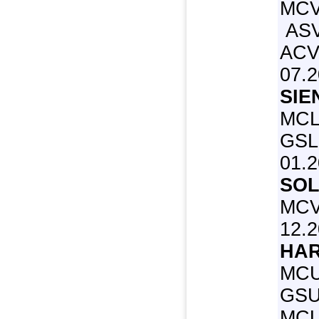
MCV
ASV
ACV
07.2
SIE
MCL
GSL2
01.
SOL
MCV3
12.
HAR
MCU
GSU
MCU