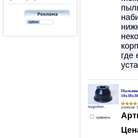
пыль
наб
ниж
нек
кор
где 
уст
Пыльник
18х38х3
подробнее...
(голосов: 
Арт
сравнить
Цен