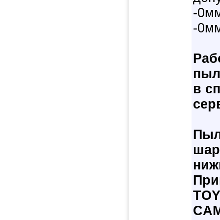
-0мм
-0м
Раб
пыл
в с
сер
Пыл
шар
ниж
При
TO
CA