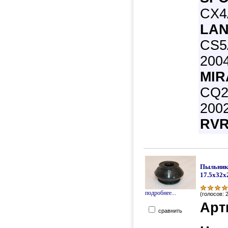
CX4A
LAN
CS5
200
MIR
CQ2
200
RVR
Пыльник
17.5х32х
подробнее...
(голосов: 
Арт
сравнить