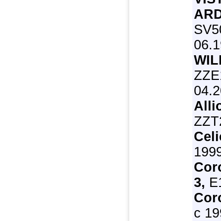
AR
SV5
06.1
WIL
ZZE
04.2
Alli
ZZT2
Celi
1999
Cor
3,
E1
Cor
с 19