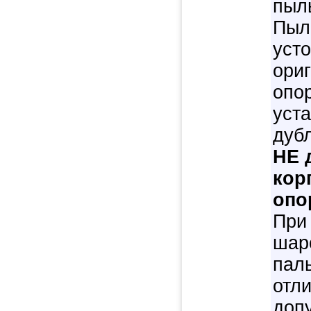
пыл
Пыл
усто
ори
опо
уст
дуб
НЕ 
кор
опо
При
шар
пал
отл
допу