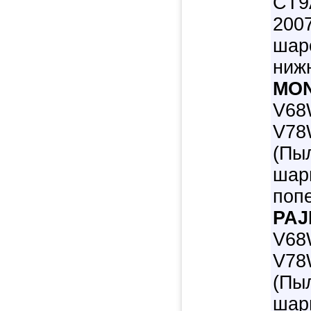
CT9
200
шар
нижн
MO
V68
V78W
(Пы
шар
попе
PAJ
V68
V78W
(Пы
шар