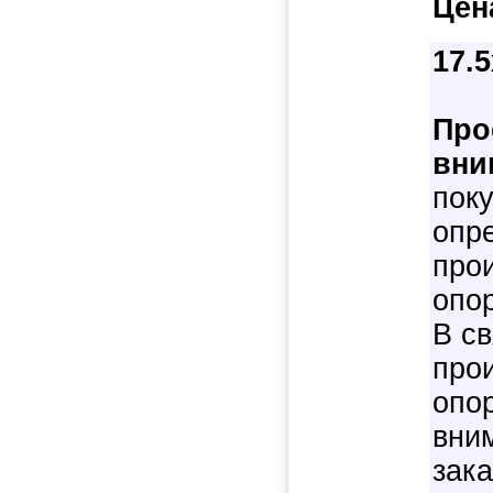
Цен
17.
Про
вни
пок
опре
про
опо
В с
про
опо
вни
зак