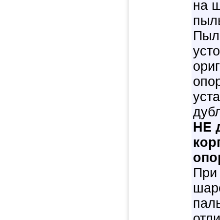
на 
пыл
Пыл
усто
ори
опо
уст
дуб
НЕ 
кор
опо
При
шар
пал
отл