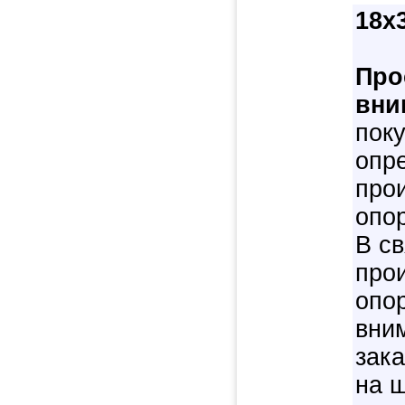
18х
Про
вни
пок
опре
про
опо
В с
про
опо
вни
зак
на 