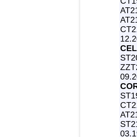
CT1
AT21
AT2
CT21
12.
CEL
ST2
ZZT2
09.
CO
ST1
CT2
AT2
ST2
03.1