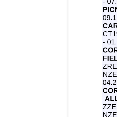
- 07
PIC
09.1
CAR
CT19
- 01
COR
FIE
ZRE
NZE1
04.
CO
AL
ZZE
NZE