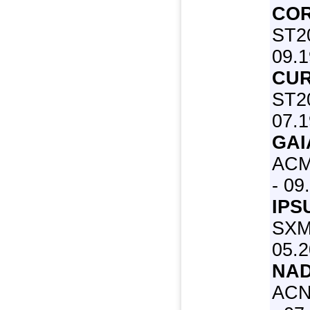
COR
ST20
09.1
CU
ST20
07.
GAI
ACM
- 09
IPS
SXM
05.
NAD
ACN