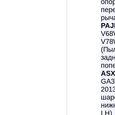
опо
пер
рыча
PAJ
V68
V78W
(Пы
зад
попе
ASX
GA3
201
шар
ниж
LH)