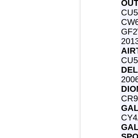
OUT
CU5
CW6
GF2
2013
AIR
CU5W
DEL
2006
DIO
CR9
GAL
CY4A
GAL
SPO