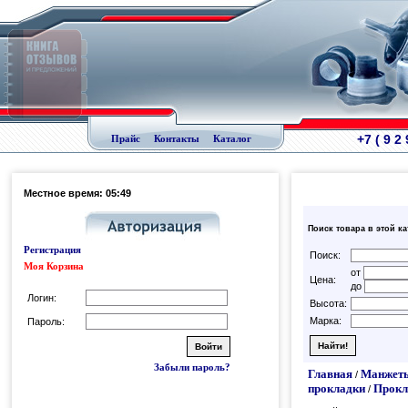
+7 ( 9 2
Прайс
Контакты
Каталог
Местное время: 05:49
Поиск товара в этой к
Регистрация
Поиск:
Моя Корзина
от
Цена:
до
Логин:
Высота:
Марка:
Пароль:
Забыли пароль?
Главная
Манжеты
/
прокладки
Прокл
/