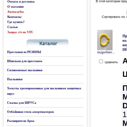
В этой категории пр
Оплата и доставка
О магазине
Автоклубы
Контакты
Сортировать по:
Где купить?
Статьи
Запрос з/ч по VIN
Каталог
Пр
ко
вп
D
Проставки из РЕЗИНЫ
подробнее...
А
Шпильки для проставок
сравнить
Силиконовые пыльники
Пыльники
Хомуты хромированные для пыльников защитных
шрус
Смазка для ШРУСа
Отбойники стоек амортизаторов
1
Расширители Арок