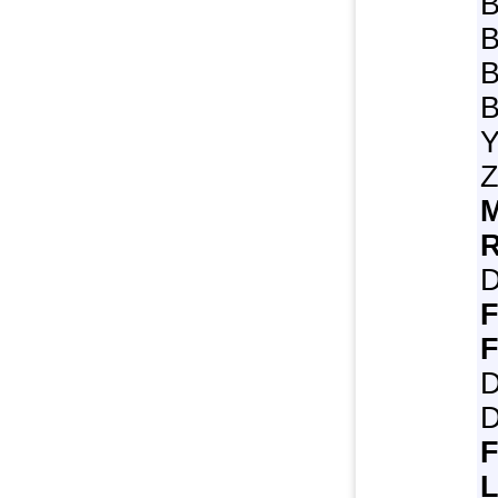
B
B
B
B
Y
Z
D
F
D