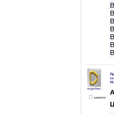
B
B
B
B
B
B
B
Пр
хо
M
подробнее...
А
сравнить