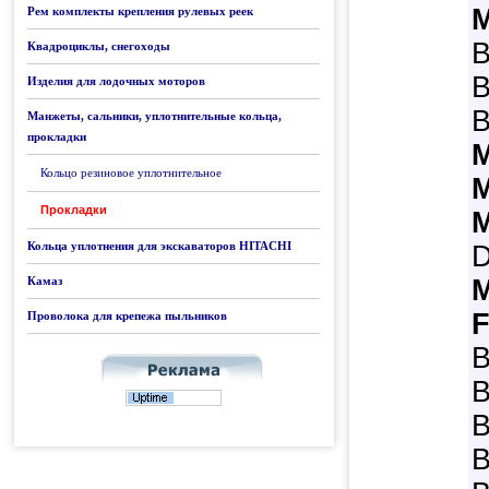
M
Рем комплекты крепления рулевых реек
B
Квадроциклы, снегоходы
B
Изделия для лодочных моторов
B
Манжеты, сальники, уплотнительные кольца,
прокладки
M
Кольцо резиновое уплотнительное
M
Прокладки
Кольца уплотнения для экскаваторов HITACHI
Камаз
F
Проволока для крепежа пыльников
B
B
B
B