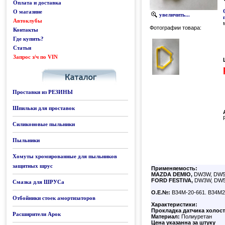
Оплата и доставка
О магазине
увеличить...
Автоклубы
Фотографии товара:
Контакты
Где купить?
Статьи
Запрос з/ч по VIN
Каталог
Проставки из РЕЗИНЫ
Шпильки для проставок
Силиконовые пыльники
Пыльники
Хомуты хромированные для пыльников
защитных шрус
Применяемость:
MAZDA DEMIO,
DW3W, DW5W
FORD FESTIVA,
DW3W, DW5
Смазка для ШРУСа
О.Е.№:
B34M-20-661. B34M2
Отбойники стоек амортизаторов
Характеристики:
Прокладка датчика холост
Расширители Арок
Материал:
Полиуретан
Цена указанна за штуку