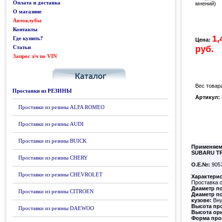
Оплата и доставка
мнений)
О магазине
Автоклубы
Контакты
1,
Где купить?
Цена:
Статьи
руб.
Запрос з/ч по VIN
Каталог
Вес товара
Проставки из РЕЗИНЫ
Артикул:
Проставки из резины ALFA ROMEO
Проставки из резины AUDI
Проставки из резины BUICK
Применяем
SUBARU TR
Проставки из резины CHERY
О.Е.№:
905
Проставки из резины CHEVROLET
Характери
Проставка 
Диаметр по
Проставки из резины CITROEN
Диаметр по
кузове:
Вну
Высота пр
Проставки из резины DAEWOO
Высота ор
Форма про