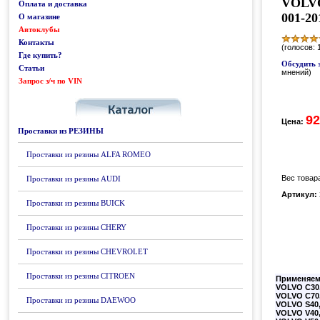
VOLVO
Оплата и доставка
001-20
О магазине
Автоклубы
Контакты
(голосов: 
Где купить?
Обсудить 
Статьи
мнений)
Запрос з/ч по VIN
Каталог
92
Цена:
Проставки из РЕЗИНЫ
Проставки из резины ALFA ROMEO
Вес товара
Проставки из резины AUDI
Артикул:
Проставки из резины BUICK
Проставки из резины CHERY
Проставки из резины CHEVROLET
Проставки из резины CITROEN
Применяем
VOLVO C30
VOLVO C70
Проставки из резины DAEWOO
VOLVO S40
VOLVO V40