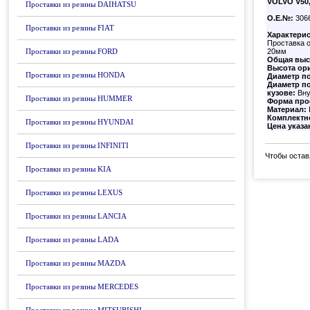
VOLVO V50
Проставки из резины DAIHATSU
О.Е.№:
306
Проставки из резины FIAT
Характерис
Проставка 
Проставки из резины FORD
20мм
Общая выс
Высота ор
Проставки из резины HONDA
Диаметр п
Диаметр по
кузове:
Вну
Проставки из резины HUMMER
Форма про
Материал:
Комплектн
Проставки из резины HYUNDAI
Цена указа
Проставки из резины INFINITI
Чтобы остав
Проставки из резины KIA
Проставки из резины LEXUS
Проставки из резины LANCIA
Проставки из резины LADA
Проставки из резины MAZDA
Проставки из резины MERCEDES