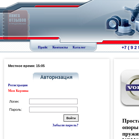
+7 ( 9 2
Прайс
Контакты
Каталог
Местное время: 15:05
Регистрация
Моя Корзина
Логин:
Пароль:
Прост
Забыли пароль?
опоры
пруж