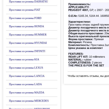
Проставки из резины DAIHATSU
Применяемость:
APPLICABILITY:
Проставки из резины FIAT
PEUGEOT 4007,
GP, с 2007 - 20
О.Е.№:
5165.34, 5164.44. 16085
Проставки из резины FORD
Характеристики:
Проставка опоры задней пружи
Проставки из резины HONDA
Диаметр посадочного места п
Диаметр посадочного места в
Общая высота проставки:
20
Проставки из резины HUMMER
Высота оригинальной прокла
Форма проставки:
Прямая
Материал:
Резина
Проставки из резины HYUNDAI
Комплектность:
Проставка 2ш
Цена указана за комплект
Проставки из резины INFINITI
FEATURES:
REAR LIFT KIT:
10 millimeters
Проставки из резины KIA
MATERIAL:
rubber
COMPLETENESS:
2 pieces
THE PRICE IS FOR THE SET
Проставки из резины LEXUS
Проставки из резины LANCIA
Чтобы оставлять отзывы, вы до
Проставки из резины LADA
Проставки из резины MAZDA
Проставки из резины MERCEDES