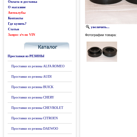
Оплата и доставка
О магазине
Автоклубы
Контакты
Где купить?
увеличить...
Статьи
Запрос з/ч по VIN
Каталог
Фотографии товара:
Проставки из РЕЗИНЫ
Проставки из резины ALFA ROMEO
Проставки из резины AUDI
Проставки из резины BUICK
Проставки из резины CHERY
Проставки из резины CHEVROLET
Проставки из резины CITROEN
Проставки из резины DAEWOO