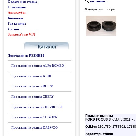
увеличить...
Оплата и доставка
О магазине
Фотографии товара:
Автоклубы
Контакты
Где купить?
Статьи
Запрос з/ч по VIN
Каталог
Проставки из РЕЗИНЫ
Проставки из резины ALFA ROMEO
Проставки из резины AUDI
Проставки из резины BUICK
Проставки из резины CHERY
Проставки из резины CHEVROLET
Применяемость:
Проставки из резины CITROEN
FORD FOCUS 3,
CB8, с 2011 - 
О.Е.№:
1691759, 1755692, 1718
Проставки из резины DAEWOO
Характеристики: