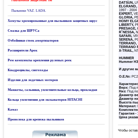
Пыльники защитные тяг
DATSUN,
LF
ELGRAND,
1997 - 2004 
Пыльники VAZ. LADA.
EXPERT,
VEN
GLORIA,
PB
Хомуты хромированные для пыльников защитных шрус
HOMY ELG
LIBERTY,
PM
PRESAGE,
H
Смазка для ШРУСа
R`NESSA,
N
SAFARI,
VRG
SERENA,
PC
Отбойники стоек амортизаторов
TERRANO,
TERRANO 
Расширители Арок
X-TRAIL,
NT
HUMMER
Рем комплекты крепления рулевых реек
Hummer H
И другие м
Квадроциклы, снегоходы
О.Е.№:
PC2
Изделия для лодочных моторов
Характери
Верх:
Под 
Манжеты, сальники, уплотнительные кольца, прокладки
Низ:
Под по
Диаметр в
Диаметр н
Кольца уплотнения для экскаваторов HITACHI
Высота пы
Материал:
Камаз
Комплектн
Гарантия - 
Цена указа
Проволока для крепежа пыльников
Чтобы остав