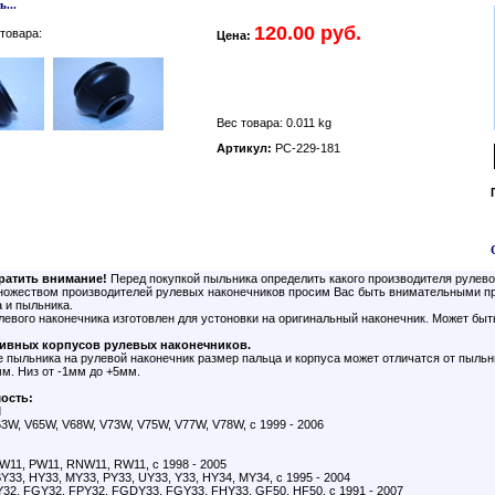
...
120.00 руб.
товара:
Цена:
Вес товара: 0.011 kg
Артикул:
PC-229-181
ратить внимание!
Перед покупкой пыльника определить какого производителя рулево
множеством производителей рулевых наконечников просим Вас быть внимательными пр
 и пыльника.
евого наконечника изготовлен для устоновки на оригинальный наконечник. Может быт
бивных корпусов рулевых наконечников.
 пыльника на рулевой наконечник размер пальца и корпуса может отличатся от пыльн
мм. Низ от -1мм до +5мм.
ость:
I
3W, V65W, V68W, V73W, V75W, V77W, V78W, с 1999 - 2006
11, PW11, RNW11, RW11, с 1998 - 2005
33, HY33, MY33, PY33, UY33, Y33, HY34, MY34, с 1995 - 2004
2, FGY32, FPY32, FGDY33, FGY33, FHY33, GF50, HF50, с 1991 - 2007