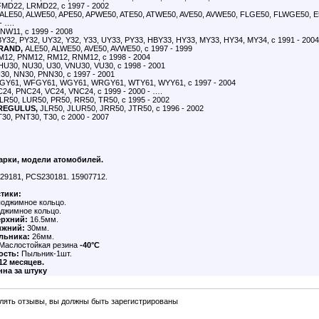
MD22, LRMD22, с 1997 - 2002
ALE50, ALWE50, APE50, APWE50, ATE50, ATWE50, AVE50, AVWE50, FLGE50, FLWGE50, E
- ….
W11, с 1999 - 2008
Y32, PY32, UY32, Y32, Y33, UY33, PY33, HBY33, HY33, MY33, HY34, MY34, с 1991 - 2004
RAND,
ALE50, ALWE50, AVE50, AVWE50, с 1997 - 1999
12, PNM12, RM12, RNM12, с 1998 - 2004
U30, NU30, U30, VNU30, VU30, с 1998 - 2001
30, NN30, PNN30, с 1997 - 2001
Y61, WFGY61, WGY61, WRGY61, WTY61, WYY61, с 1997 - 2004
24, PNC24, VC24, VNC24, с 1999 - 2000 - ….
LR50, LUR50, PR50, RR50, TR50, с 1995 - 2002
REGULUS,
JLR50, JLUR50, JRR50, JTR50, с 1996 - 2002
30, PNT30, T30, с 2000 - 2007
3
арки, модели атомобилей.
29181,
PCS230181. 15907712.
стики:
поджимное кольцо.
джимное кольцо.
ерхний:
16.5мм.
ижний:
30мм.
льника:
26мм.
Маслостойкая резина
-40°C
ость:
Пыльник-1шт.
12 месяцев.
нна за штуку
лять отзывы, вы должны быть зарегистрированы