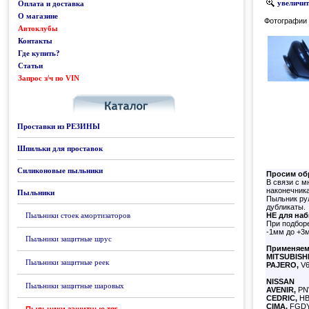
увеличить
Оплата и доставка
О магазине
Фотографии 
Автоклубы
Контакты
Где купить?
Статьи
Запрос з/ч по VIN
Каталог
Проставки из РЕЗИНЫ
Шпильки для проставок
Силиконовые пыльники
Просим об
В связи с 
наконечника
Пыльники
Пыльник рул
дубликаты.
Пыльники стоек амортизаторов
НЕ для на
При подборе
-1мм до +3
Пыльники защитные шрус
Применяем
MITSUBISH
Пыльники защитные реек
PAJERO,
V6
NISSAN
Пыльники защитные шаровых
AVENIR,
PNW
CEDRIC,
HBY
CIMA,
FGDY3