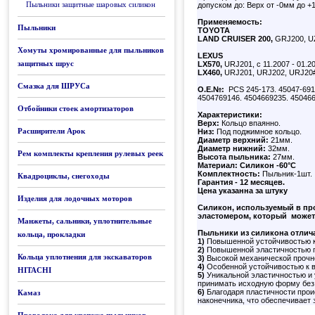
Пыльники защитные шаровых силикон
допуском до: Верх от -0мм до +
Применяемость:
Пыльники
TOYOTA
LAND CRUISER 200,
GRJ200, UZ
Хомуты хромированные для пыльников
LEXUS
защитных шрус
LX570,
URJ201, с 11.2007 - 01.2
LX460,
URJ201, URJ202, URJ20#,
Смазка для ШРУСа
О.Е.№:
PCS 245-173. 45047-691
4504769146. 4504669235. 45046
Отбойники стоек амортизаторов
Характеристики:
Верх:
Кольцо впаянно.
Расширители Арок
Низ:
Под поджимное кольцо.
Диаметр верхний:
21мм.
Диаметр нижний:
32мм.
Рем комплекты крепления рулевых реек
Высота пыльника:
27мм.
Материал:
Силикон -60°C
Комплектность:
Пыльник-1шт.
Квадроциклы, снегоходы
Гарантия - 12 месяцев.
Цена указанна за штуку
Изделия для лодочных моторов
Силикон, используемый в пр
эластомером, который может
Манжеты, сальники, уплотнительные
Пыльники из силикона отлич
кольца, прокладки
1)
Повышенной устойчивостью к
2)
Повышенной эластичностью пр
Кольца уплотнения для экскаваторов
3)
Высокой механической прочн
4)
Особенной устойчивостью к в
HITACHI
5)
Уникальной эластичностью и у
принимать исходную форму без
6)
Благодаря пластичности проис
Камаз
наконечника, что обеспечивает