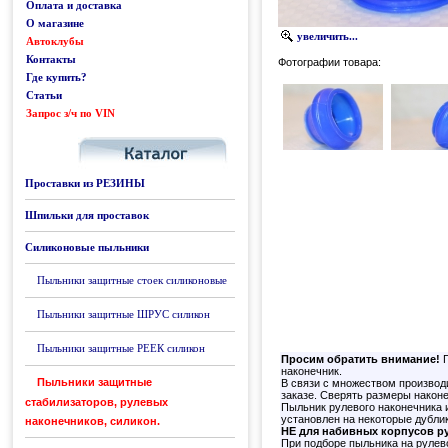
Оплата и доставка
О магазине
увеличить...
Автоклубы
Контакты
Фотографии товара:
Где купить?
Статьи
Запрос з/ч по VIN
Каталог
Проставки из РЕЗИНЫ
Шпильки для проставок
Силиконовые пыльники
Пыльники защитные стоек силиконовые
Пыльники защитные ШРУС силикон
Пыльники защитные РЕЕК силикон
Просим обратить внимание!
П
наконечник.
Пыльники защитные
В связи с множеством производ
заказе. Сверять размеры наконе
стабилизаторов, рулевых
Пыльник рулевого наконечника 
установлен на некоторые дубли
наконечников, силикон.
НЕ для набивных корпусов р
При подборе пыльника на рулев