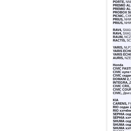
PORTE,
NNP
PREMIO AL
PREMIO AL
PROBOX S
PICNIC,
CXM
PRIUS,
NHW1
PRIUS,
NHW2
RAV4,
SXA10
RAV4,
SXA15
RAUM,
NCZ2
RACTIS,
SCP
YARIS,
NLP1
YARIS ECH
YARIS ECH
AURIS,
NZE1
Honda
CIVIC
FAST
CIVIC
купе 
CIVIC
седан
DOMANI 2,
INTEGRA,
Д
CIVIC CRX,
CIVIC COUP
CIVIC,
Двигат
KIA
CARENS,
FC
RIO седан 2
RIO
хэтчбек
SEPHIA сед
SEPHIA
хэт
SHUMA сед
SHUMA
сед
SHUMA
хэт