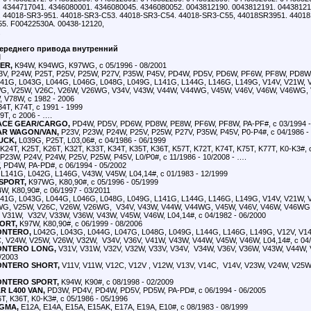
 4344717041. 4346080001. 4346080045. 4346080052. 0043812190. 0043812191. 04438121
. 44018-SR3-951. 44018-SR3-C53. 44018-SR3-C54. 44018-SR3-C55, 44018SR3951. 4401
5. F00422530A. 00438-12120,
.
ереднего привода внутренний
I
ER,
K94W, K94WG, K97WG, с 05/1996 - 08/2001
V, P24W, P25T, P25V, P25W, P27V, P35W, P45V, PD4W, PD5V, PD6W, PF6W, PF8W, PD8W,
41G, L043G, L044G, L046G, L048G, L049G, L141G, L144G, L146G, L149G, V14V, V21W, 
G, V25W, V26C, V26W, V26WG, V34V, V43W, V44W, V44WG, V45W, V46V, V46W, V46WG,
 V78W, с 1982 - 2006
4T, K74T, с 1991 - 1999
T, с 2006 - ….
ACE GEAR/CARGO,
PD4W, PD5V, PD6W, PD8W, PE8W, PF6W, PF8W, PA-PF#, с 03/1994 -
AR WAGON/VAN,
P23V, P23W, P24W, P25V, P25W, P27V, P35W, P45V, P0-P4#, с 04/1986 -
UCK,
L039G, P25T, L03,06#, с 04/1986 - 06/1999
K24T, K25T, K26T, K32T, K33T, K34T, K35T, K36T, K57T, K72T, K74T, K75T, K77T, K0-K3#, 
P23W, P24V, P24W, P25V, P25W, P45V, L0/P0#, с 11/1986 - 10/2008 - ….
PD4W, PA-PD#, с 06/1994 - 05/2002
L141G, L042G, L146G, V43W, V45W, L04,14#, с 01/1983 - 12/1999
SPORT,
K97WG, K80,90#, с 05/1996 - 05/1999
W, K80,90#, с 06/1997 - 03/2011
41G, L043G, L044G, L046G, L048G, L049G, L141G, L144G, L146G, L149G, V14V, V21W, 
G, V25W, V26C, V26W, V26WG, V34V, V43W, V44W, V44WG, V45W, V46V, V46W, V46WG,
 V31W, V32V, V33W, V36W, V43W, V45W, V46W, L04,14#, с 04/1982 - 06/2000
ORT,
K97W, K80,90#, с 06/1999 - 08/2006
ONTERO,
L042G, L043G, L044G, L047G, L048G, L049G, L144G, L146G, L149G, V12V, V14
 V24W, V25W, V26W, V32W, V34V, V36V, V41W, V43W, V44W, V45W, V46W, L04,14#, с 04/
ONTERO LONG,
V31V, V31W, V32V, V32W, V33V, V34V, V34W, V36V, V36W, V43W, V44W, 
6/2003
ONTERO SHORT,
V11V, V11W, V12C, V12V , V12W, V13V, V14C, V14V, V23W, V24W, V25W, 
ONTERO SPORT,
K94W, K90#, с 08/1998 - 02/2009
R L400 VAN,
PD3W, PD4V, PD4W, PD5V, PD5W, PA-PD#, с 06/1994 - 06/2005
T, K36T, K0-K3#, с 05/1986 - 05/1996
GMA,
E12A, E14A, E15A, E15AK, E17A, E19A, E10#, с 08/1983 - 08/1999