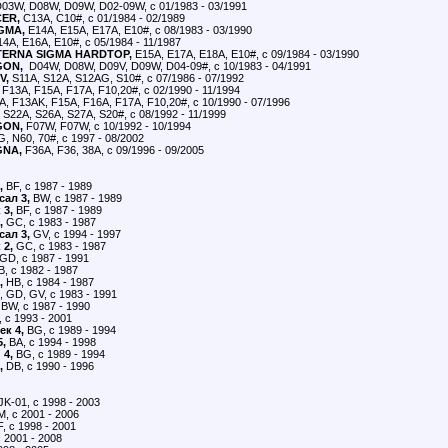
03W, D08W, D09W, D02-09W, с 01/1983 - 03/1991
ER,
C13A, C10#, с 01/1984 - 02/1989
GMA,
E14A, E15A, E17A, E10#, с 08/1983 - 03/1990
4A, E16A, E10#, с 05/1984 - 11/1987
TERNA SIGMA HARDTOP,
E15A, E17A, E18A, E10#, с 09/1984 - 03/1990
GON,
D04W, D08W, D09V, D09W, D04-09#, с 10/1983 - 04/1991
V,
S11A, S12A, S12AG, S10#, с 07/1986 - 07/1992
F13A, F15A, F17A, F10,20#, с 02/1990 - 11/1994
, F13AK, F15A, F16A, F17A, F10,20#, с 10/1990 - 07/1996
S22A, S26A, S27A, S20#, с 08/1992 - 11/1999
GON,
F07W, F07W, с 10/1992 - 10/1994
 N60, 70#, с 1997 - 08/2002
GNA,
F36A, F36, 38A, с 09/1996 - 09/2005
,
BF, с 1987 - 1989
сал 3,
BW, с 1987 - 1989
 3,
BF, с 1987 - 1989
,
GC, с 1983 - 1987
сал 3,
GV, с 1994 - 1997
 2,
GC, с 1983 - 1987
GD, с 1987 - 1991
, с 1982 - 1987
,
HB, с 1984 - 1987
 GD, GV, с 1983 - 1991
 BW, с 1987 - 1990
 с 1993 - 2001
ек 4,
BG, с 1989 - 1994
5,
BA, с 1994 - 1998
 4,
BG, с 1989 - 1994
,
DB, с 1990 - 1996
JK-01, с 1998 - 2003
, с 2001 - 2006
, с 1998 - 2001
 2001 - 2008