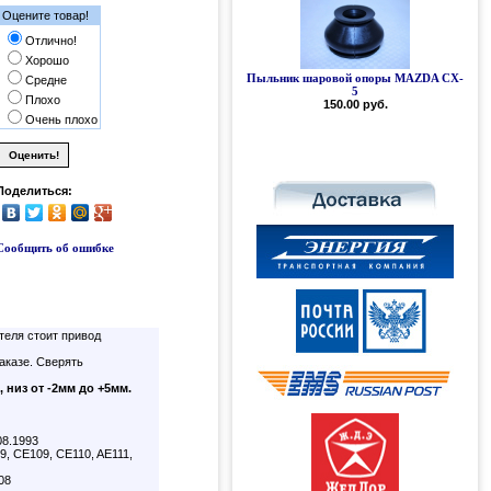
Оцените товар!
Отлично!
Хорошо
Пыльник шаровой опоры MAZDA CX-
Силиконовый пыльник шаровой
Средне
опоры MAZDA CX-5
5
Плохо
150.00 руб.
300.00 руб.
Очень плохо
Поделиться:
Сообщить об ошибке
теля стоит привод
аказе. Сверять
, н
из от -2мм до +5мм.
08.1993
, CE109, CE110, AE111,
08