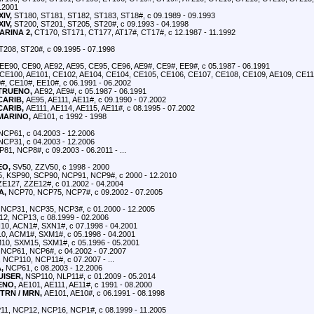
2.2001
IV,
ST180, ST181, ST182, ST183, ST18#, с 09.1989 - 09.1993
IV,
ST200, ST201, ST205, ST20#, с 09.1993 - 04.1998
RINA 2,
CT170, ST171, CT177, AT17#, CT17#, с 12.1987 - 11.1992
208, ST20#, с 09.1995 - 07.1998
EE90, CE90, AE92, AE95, CE95, CE96, AE9#, CE9#, EE9#, с 05.1987 - 06.1991
CE100, AE101, CE102, AE104, CE104, CE105, CE106, CE107, CE108, CE109, AE109, CE110
#, CE10#, EE10#, с 06.1991 - 06.2002
TRUENO,
AE92, AE9#, с 05.1987 - 06.1991
CARIB,
AE95, AE111, AE11#, с 09.1990 - 07.2002
CARIB,
AE111, AE114, AE115, AE11#, с 08.1995 - 07.2002
MARINO,
AE101, с 1992 - 1998
CP61, с 04.2003 - 12.2006
CP31, с 04.2003 - 12.2006
81, NCP8#, с 09.2003 - 06.2011 - ...
EO,
SV50, ZZV50, с 1998 - 2000
 KSP90, SCP90, NCP91, NCP9#, с 2000 - 12.2010
E127, ZZE12#, с 01.2002 - 04.2004
A,
NCP70, NCP75, NCP7#, с 09.2002 - 07.2005
NCP31, NCP35, NCP3#, с 01.2000 - 12.2005
2, NCP13, с 08.1999 - 02.2006
0, ACN1#, SXN1#, с 07.1998 - 04.2001
, ACM1#, SXM1#, с 05.1998 - 04.2001
0, SXM15, SXM1#, с 05.1996 - 05.2001
NCP61, NCP6#, с 04.2002 - 07.2007
NCP110, NCP11#, с 07.2007 - ...
,
NCP61, с 08.2003 - 12.2006
ISER,
NSP110, NLP11#, с 01.2009 - 05.2014
ENO,
AE101, AE111, AE11#, с 1991 - 08.2000
 TRN / MRN,
AE101, AE10#, с 06.1991 - 08.1998
1, NCP12, NCP16, NCP1#, с 08.1999 - 11.2005