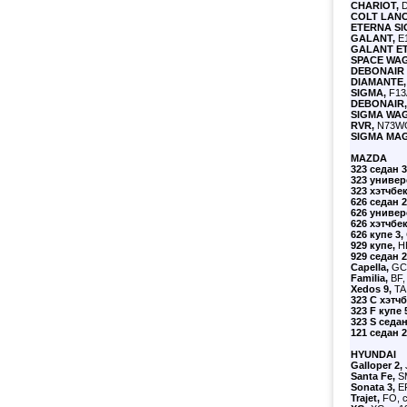
CHARIOT,
D
COLT LANC
ETERNA SI
GALANT,
E1
GALANT E
SPACE WA
DEBONAIR 
DIAMANTE,
SIGMA,
F13A
DEBONAIR,
SIGMA WA
RVR,
N73WG,
SIGMA MA
MAZDA
323 седан 3
323 универ
323 хэтчбек
626 седан 2
626 универ
626 хэтчбек
626 купе 3,
929 купе,
HB
929 седан 2
Capella,
GC,
Familia,
BF,
Xedos 9,
TA,
323 C хэтчб
323 F купе 
323 S седан
121 седан 2
HYUNDAI
Galloper 2,
Santa Fe,
SM
Sonata 3,
EF
Trajet,
FO, с