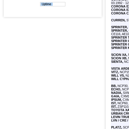
03.1992 - 1
CORONA EX
CORONA EX
CORONA CA
CURREN,
ST
SPRINTER,
SPRINTER,
CE116, AE10
SPRINTER 
SPRINTER 
SPRINTER 
SPRINTER 
SCION XA,
N
SCION XB,
N
SIENTA,
NCP
VISTA ARD
VITZ,
NCP15,
WILL VS,
NZ
WILL CYPH
BB,
NCP30, 
ECHO,
NCP1
NADIA,
SXN1
GAIA,
CXM10
IPSUM,
CXM1
IST,
NCP60, 
IST,
ZSP110, 
TOYOTA XA
URBAN CRU
LEVIN TRU
LVN / CRE /
PLATZ,
SCP1