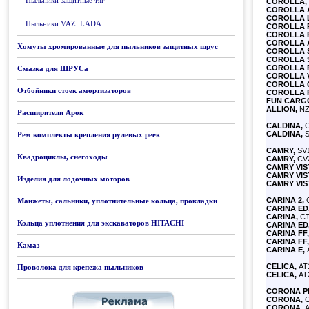
Пыльники защитные тяг
COROLLA,
COROLLA A
COROLLA L
Пыльники VAZ. LADA.
COROLLA 
COROLLA F
COROLLA A
Хомуты хромированные для пыльников защитных шрус
COROLLA S
COROLLA S
COROLLA 
Смазка для ШРУСа
COROLLA 
COROLLA 
Отбойники стоек амортизаторов
COROLLA 
FUN CARG
ALLION,
NZT
Расширители Арок
CALDINA,
C
CALDINA,
S
Рем комплекты крепления рулевых реек
CAMRY,
SV1
Квадроциклы, снегоходы
CAMRY,
CV2
CAMRY VIS
CAMRY VIS
Изделия для лодочных моторов
CAMRY VIS
CARINA 2,
C
Манжеты, сальники, уплотнительные кольца, прокладки
CARINA ED
CARINA,
CT
Кольца уплотнения для экскаваторов HITACHI
CARINA ED
CARINA FF,
CARINA FF,
Камаз
CARINA E,
A
CELICA,
AT1
Проволока для крепежа пыльников
CELICA,
AT2
CORONA P
CORONA,
C
CORONA,
A