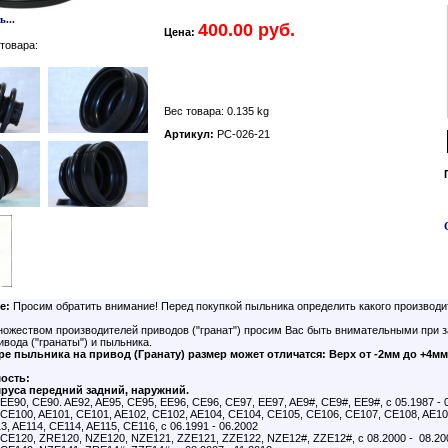
...
400.00 руб.
Цена:
товара:
Вес товара: 0.135 kg
Артикул:
PC-026-21
е:
Просим обратить внимание! Перед покупкой пыльника определить какого производи
ножеством производителей приводов ("гранат") просим Вас быть внимательными при з
вода ("гранаты") и пыльника.
е пыльника на привод (Гранату) размер может отличатся: Верх от -2мм до +4мм
ость:
руса передний задний, наружний.
EE90, CE90. AE92, AE95, CE95, EE96, CE96, CE97, EE97, AE9#, CE9#, EE9#, с 05.1987 - 
CE100, AE101, CE101, AE102, CE102, AE104, CE104, CE105, CE106, CE107, CE108, AE109
3, AE114, CE114, AE115, CE116, с 06.1991 - 06.2002
CE120, ZRE120, NZE120, NZE121, ZZE121, ZZE122, NZE12#, ZZE12#, с 08.2000 - 08.20