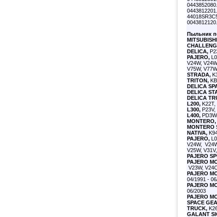
0443852080.
0443812201
44018SR3C5
0043812120
Пыльник п
MITSUBISH
CHALLENG
DELICA,
P23
PAJERO,
L0
V24W, V24W
V75W, V77W,
STRADA,
K3
TRITON,
KB9
DELICA SP
DELICA ST
DELICA TR
L200,
K22T, 
L300,
P23V, 
L400,
PD3W, 
MONTERO,
MONTERO 
NATIVA,
K94
PAJERO,
L0
V24W, V24W
V25W, V31V,
PAJERO SP
PAJERO M
V23W, V24C,
PAJERO M
04/1991 - 0
PAJERO M
06/2003
PAJERO M
SPACE GEA
TRUCK,
K26
GALANT SI