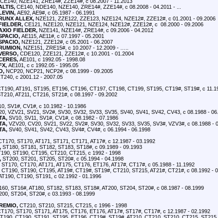
CE140, NZE141, ZRE14#, ZZE14#, с 08.2007 - 11.2013
LTIS,
CE140, NDE140, NZE140, ZRE14#, ZZE14#, с 08.2008 - 04.2011 - ...
EVIN,
AE92, AE9#, с 05.1987 - 06.1991
RUNX ALLEX,
NZE121, ZZE122, ZZE123, NZE124, NZE12#, ZZE12#, с 01.2001 - 09.2006
IELDER,
CE121, NZE120, NZE121, NZE124, NZE12#, ZZE12#, с 08.2000 - 09.2006
XIO FIELDER,
NZE141, NZE14#, ZRE14#, с 09.2006 - 04.2012
PACIO,
AE115, AE11#, с 07.1997 - 05.2001
PACIO,
NZE121, ZZE12#, с 05.2001 - 06.2007
RUMION,
NZE151, ZRE15#, с 10.2007 - 12.2009 - …..
VERSO,
CDE120, ZZE121, ZZE12#, с 10.2001 - 01.2004
CERES,
AE101, с 1992.05 - 1998.08
FX,
AE101, с с 1992.05 - 1995.05
O,
NCP20, NCP21, NCP2#, с 08.1999 - 09.2005
240, с 2001.12 - 2007.05
T190, AT191, ST195, ET196, CT196, CT197, CT198, CT199, ST195, CT19#, ST19#, с 11.19
T210, AT211, CT216, ST21#, с 08.1997 - 09.2002
0, SV1#, CV1#, с 10.1982 - 10.1986
0, VZV21, SV21, SV2#, SV30, SV32, SV33, SV35, SV40, SV41, SV42, CV43, с 08.1988 - 06
TA,
SV10, SV11, SV1#, CV1#, с 08.1982 - 07.1986
TA,
VZV20, CV20, SV21, SV22, SV2#, SV30, SV32, SV33, SV35, SV3#, VZV3#, с 08.1988 - 
TA,
SV40, SV41, SV42, CV43, SV4#, CV4#, с 06.1994 - 06.1998
T170, ST170, AT171, ST171, CT171, AT17#, с 12.1987 - 03.1992
,
ST180, ST181, ST182, ST183, ST18#, с 09.1989 - 09.1993
190, ST190, CT195, CT210, CT215, с 1992 - 1998
,
ST200, ST201, ST205, ST20#, с 05.1994 - 04.1998
ST170, CT170, AT171, AT175, CT176, ET176, AT17#, CT17#, с 05.1988 - 11.1992
CT190, ST190, CT195, AT19#, CT19#, ST19#, CT210, ST215, AT21#, CT21#, с 08.1992 - 
T190, CT190, ST191, с 02.1992 - 01.1996
60, ST16#, AT180, ST182, ST183, ST18#, AT200, ST204, ST20#, с 08.1987 - 08.1999
00, ST204, ST20#, с 03.1993 - 08.1999
REMIO,
CT210, ST210, ST215, CT215, с 1996 - 1998
T170, ST170, ST171, AT175, CT176, ET176, AT17#, ST17#, CT17#, с 12.1987 - 02.1992
T190, CT190, ST191, ST195, ET196, CT19#, ST19#, AT210, CT210, ST210, CT215, ST215,