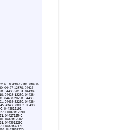
2140. 00438-12181. 00438-
60. 04427-12570. 04427-
90. 04438-20131. 04438-
10. 04428-12260. 04438-
01. 04438-20250. 04438-
01. 04438-32250. 04438-
45. 43460-80052. 00438-
90. 0443812191.
270. 0043812290.
71. 0442752540.
01. 0443812502.
31. 0443812290.
70. 0443832171.
063. 0442852220.