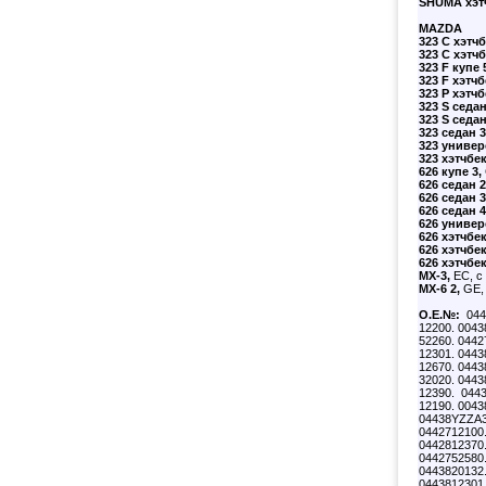
SHUMA
хэт
MAZDA
323 C хэтчб
323 C хэтчб
323 F купе 
323 F хэтчб
323 P хэтчб
323 S седан
323 S седан
323 седан 3
323 универ
323 хэтчбек
626 купе 3,
626 седан 2
626 седан 3
626 седан 4
626 универ
626 хэтчбек
626 хэтчбек
626 хэтчбек
MX-3,
EC, с 
MX-6 2,
GE, 
О.Е.№:
044
12200. 0043
52260. 0442
12301. 0443
12670. 0443
32020. 0443
12390. 0443
12190. 0043
04438YZZA3.
0442712100.
0442812370.
0442752580.
0443820132.
0443812301.