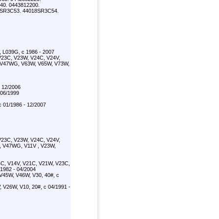
40. 0443812200.
8SR3C53. 44018SR3C54.
 L039G, с 1986 - 2007
V23C, V23W, V24C, V24V,
 V47WG, V63W, V65W, V73W,
 12/2006
 06/1999
с 01/1986 - 12/2007
V23C, V23W, V24C, V24V,
 V47WG, V11V , V23W,
C, V14V, V21C, V21W, V23C,
1982 - 04/2004
V45W, V46W, V30, 40#, с
V26W, V10, 20#, с 04/1991 -