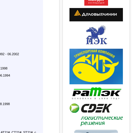
92 - 06.2002
.1998
06.1994
08.1998
 AT21#, CT21#, ST21#, с