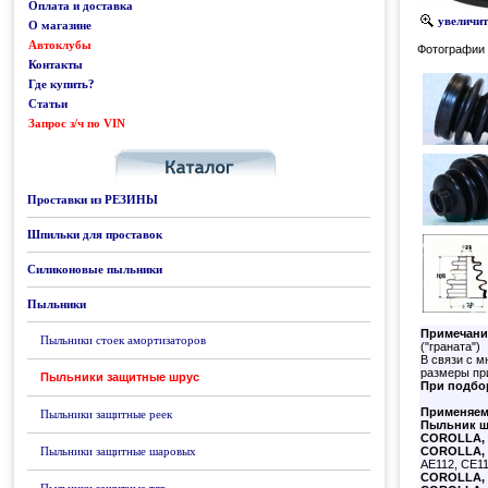
Оплата и доставка
увеличить
О магазине
Автоклубы
Фотографии 
Контакты
Где купить?
Статьи
Запрос з/ч по VIN
Каталог
Проставки из РЕЗИНЫ
Шпильки для проставок
Силиконовые пыльники
Пыльники
Примечани
Пыльники стоек амортизаторов
("граната")
В связи с м
размеры при
Пыльники защитные шрус
При подбор
Применяем
Пыльники защитные реек
Пыльник ш
COROLLA,
Пыльники защитные шаровых
COROLLA,
AE112, CE11
COROLLA,