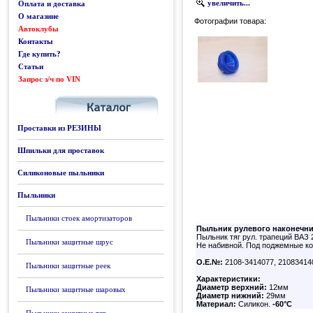
увеличить...
Оплата и доставка
О магазине
Фотографии товара:
Автоклубы
Контакты
Где купить?
Статьи
Запрос з/ч по VIN
Каталог
Проставки из РЕЗИНЫ
Шпильки для проставок
Силиконовые пыльники
Пыльники
Пыльники стоек амортизаторов
Пыльник рулевого наконечни
Пыльник тяг рул. трапеций ВАЗ 21
Пыльники защитные шрус
Не набивной. Под поджемные ко
О.Е.№:
2108-3414077, 21083414
Пыльники защитные реек
Характеристики:
Диаметр верхний:
12мм
Пыльники защитные шаровых
Диаметр нижний:
29мм
Материал:
Силикон.
-60°C