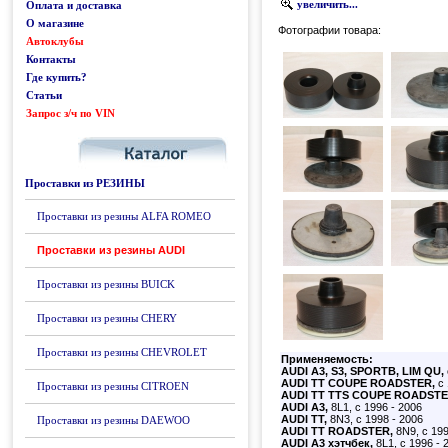
увеличить...
Оплата и доставка
О магазине
Фотографии товара:
Автоклубы
Контакты
Где купить?
Статьи
Запрос з/ч по VIN
Каталог
Проставки из РЕЗИНЫ
Проставки из резины ALFA ROMEO
Проставки из резины AUDI
Проставки из резины BUICK
Проставки из резины CHERY
Проставки из резины CHEVROLET
Применяемость:
AUDI A3, S3, SPORTB, LIM QU,
AUDI TT COUPE ROADSTER,
с 
Проставки из резины CITROEN
AUDI TT TTS COUPE ROADST
AUDI A3,
8L1, с 1996 - 2006
AUDI TT,
8N3, с 1998 - 2006
Проставки из резины DAEWOO
AUDI TT ROADSTER,
8N9, с 199
AUDI A3 хэтчбек,
8L1, с 1996 - 