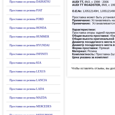
Проставки из резины DAIHATSU
AUDI TT,
8N3, с 1998 - 2006
AUDI TT ROADSTER,
8N9, с 199
Проставки из резины FIAT
О.Е.№:
1J0512149H, 1J0512149G,
Проставка может быть установле
Проставки из резины FORD
Примечание:
Устанавливать на
Примечание:
Устанавливается
Проставки из резины HONDA
Характеристики:
Проставка опоры задней пружи
Общая высота проставки:
45
Проставки из резины HUMMER
Общая высота оригинальной 
Диаметр посадочного места 
Диаметр посадочного места в 
Проставки из резины HYUNDAI
Форма проставки:
Прямая
Материал:
Резина
Проставки из резины INFINITI
Комплектность:
Проставка-2ш
Цена указана за комплект
Проставки из резины KIA
Чтобы оставлять отзывы, вы до
Проставки из резины LEXUS
Проставки из резины LANCIA
Проставки из резины LADA
Проставки из резины MAZDA
Проставки из резины MERCEDES