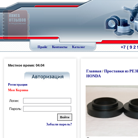
+7 ( 9 2
Прайс
Контакты
Каталог
Местное время: 04:04
Главная
Проставки из РЕ
/
HONDA
Регистрация
Моя Корзина
Логин:
Пароль:
Забыли пароль?