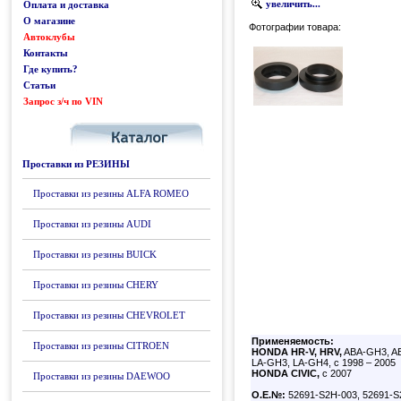
увеличить...
Оплата и доставка
О магазине
Фотографии товара:
Автоклубы
Контакты
Где купить?
Статьи
Запрос з/ч по VIN
Каталог
Проставки из РЕЗИНЫ
Проставки из резины ALFA ROMEO
Проставки из резины AUDI
Проставки из резины BUICK
Проставки из резины CHERY
Проставки из резины CHEVROLET
Применяемость:
Проставки из резины CITROEN
HONDA HR-V, HRV,
ABA-GH3, A
LA-GH3, LA-GH4, с 1998 – 2005
HONDA CIVIC,
с 2007
Проставки из резины DAEWOO
О.Е.№:
52691-S2H-003, 52691-