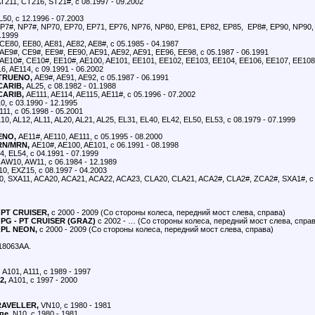
T211, CT216, ST21#, с 08.1997 - 09.2002
50, с 12.1996 - 07.2003
P7#, NP7#, NP70, EP70, EP71, EP76, NP76, NP80, EP81, EP82, EP85, EP8#, EP90, NP90, 
7.1999
CE80, EE80, AE81, AE82, AE8#, с 05.1985 - 04.1987
AE9#, CE9#, EE9#, EE90, AE91, AE92, AE91, EE96, EE98, с 05.1987 - 06.1991
AE10#, CE10#, EE10#, AE100, AE101, EE101, EE102, EE103, EE104, EE106, EE107, EE108,
6, AE114, с 09.1991 - 06.2002
TRUENO,
AE9#, AE91, AE92, с 05.1987 - 06.1991
CARIB,
AL25, с 08.1982 - 01.1988
CARIB,
AE111, AE114, AE115, AE11#, с 05.1996 - 07.2002
, с 03.1990 - 12.1995
11, с 05.1998 - 05.2001
10, AL12, AL11, AL20, AL21, AL25, EL31, EL40, EL42, EL50, EL53, с 08.1979 - 07.1999
ENO,
AE11#, AE110, AE111, с 05.1995 - 08.2000
RN/MRN,
AE10#, AE100, AE101, с 06.1991 - 08.1998
, EL54, с 04.1991 - 07.1999
AW10, AW11, с 06.1984 - 12.1989
0, EXZ15, с 08.1997 - 04.2003
, SXA11, ACA20, ACA21, ACA22, ACA23, CLA20, CLA21, ACA2#, CLA2#, ZCA2#, SXA1#, с 0
R
PT CRUISER,
с 2000 - 2009 (Со стороны колеса, передний мост слева, справа)
PG - PT CRUISER (GRAZ)
с 2002 - … (Со стороны колеса, передний мост слева, спра
PL NEON,
с 2000 - 2009 (Со стороны колеса, передний мост слева, справа)
18063AA.
A101, A111, с 1989 - 1997
2,
A101, с 1997 - 2000
AVELLER,
VN10, с 1980 - 1981
пе,
N10, с 1980 - 1981