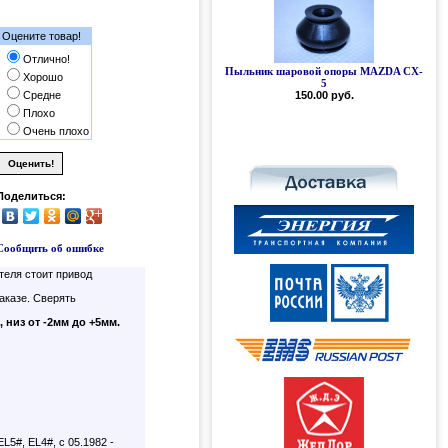
Оцените товар!
Отлично!
Пыльник шаровой опоры MAZDA CX-
Хорошо
5
Средне
150.00 руб.
Плохо
Очень плохо
Поделиться:
Сообщить об ошибке
теля стоит привод
аказе. Сверять
, н
из от -2мм до +5мм.
L5#, EL4#, с 05.1982 -