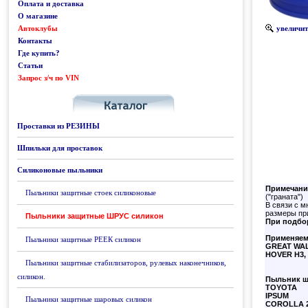
Оплата и доставка
О магазине
Автоклубы
увеличить
Контакты
Где купить?
Статьи
Запрос з/ч по VIN
Каталог
Проставки из РЕЗИНЫ
Шпильки для проставок
Силиконовые пыльники
Примечани
Пыльники защитные стоек силиконовые
("граната")
В связи с м
размеры при
Пыльники защитные ШРУС силикон
При подбор
Применяем
Пыльники защитные РЕЕК силикон
GREAT WA
HOVER H3, 
Пыльники защитные стабилизаторов, рулевых наконечников,
силикон.
Пыльник ш
TOYOTA
IPSUM
Пыльники защитные шаровых силикон
COROLLA 2