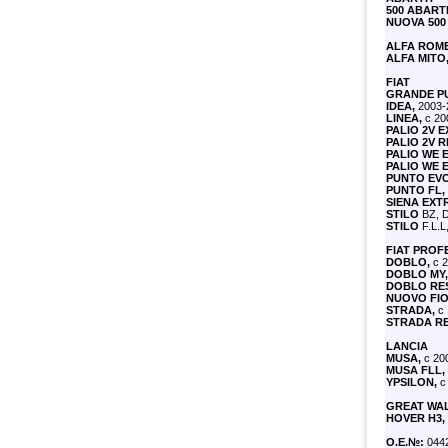
500 ABART
NUOVA 500
ALFA ROM
ALFA MITO
FIAT
GRANDE P
IDEA,
2003-
LINEA,
с 20
PALIO 2V 
PALIO 2V R
PALIO WE 
PALIO WE 
PUNTO EVO
PUNTO FL,
SIENA EXT
STILO
BZ, D
STILO
F.L.L
FIAT PROF
DOBLO,
с 2
DOBLO MY,
DOBLO RES
NUOVO FI
STRADA,
с 
STRADA RES
LANCIA
MUSA,
с 20
MUSA FLL,
YPSILON,
с 
GREAT WA
HOVER H3, 
О.Е.№:
044