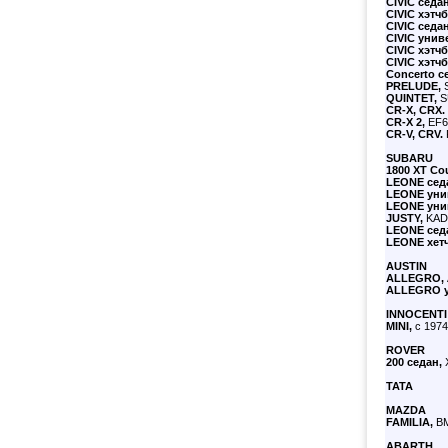
CIVIC
седан
CIVIC
хэтчб
CIVIC
седан
CIVIC
униве
CIVIC
хэтчб
CIVIC
хэтчб
Concerto с
PRELUDE,
S
QUINTET,
SU
CR-X,
CRX.
CR-X 2,
EF6,
CR-V,
CRV.
SUBARU
1800 XT Co
LEONE седа
LEONE
уни
LEONE
уни
JUSTY,
KAD,
LEONE
сед
LEONE
хетч
AUSTIN
ALLEGRO,
ALLEGRO у
INNOCENTI
MINI,
с 1974
ROVER
200 седан,
X
TATA
MAZDA
FAMILIA,
BM
ABARTH