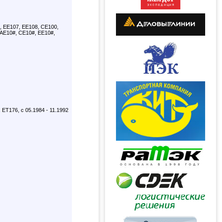
, EE107, EE108, CE100,
 AE10#, CE10#, EE10#,
ET176, с 05.1984 - 11.1992