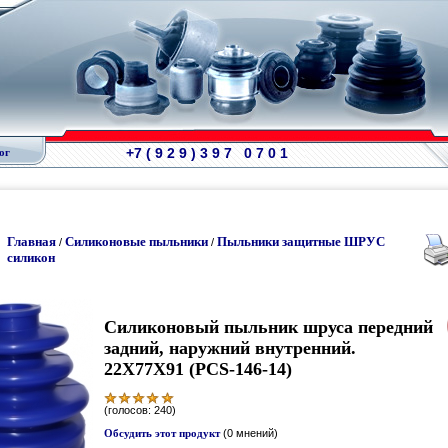
+7 ( 9 2 9 ) 3 9 7 0 7 0 1
ог
Главная
Силиконовые пыльники
Пыльники защитные ШРУС
/
/
силикон
Силиконовый пыльник шруса передний
задний, наружний внутренний.
22Х77Х91 (PCS-146-14)
(голосов: 240)
Обсудить этот продукт
(0 мнений)