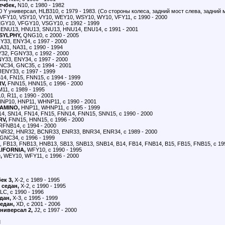
тчбек,
N10, с 1980 - 1982
 Y универсал, HLB310, с 1979 - 1983. (Со стороны колеса, задний мост слева, задний 
VFY10, VSY10, VY10, WEY10, WSY10, WY10, VFY11, с 1990 - 2000
GY10, VFGY10, VSGY10, с 1992 - 1999
ENU13, HNU13, SNU13, HNU14, ENU14, с 1991 - 2001
SYLPHY,
QNG10, с 2000 - 2005
33, ENY34, с 1997 - 2000
31, NA31, с 1990 - 1994
2, FGNY33, с 1992 - 2000
Y33, ENY34, с 1997 - 2000
C34, GNC35, с 1994 - 2001
ENY33, с 1997 - 1999
14, FN15, FNN15, с 1994 - 1999
V,
FNN15, HNN15, с 1996 - 2000
11, с 1989 - 1995
0, R11, с 1990 - 2001
NP10, HNP11, WHNP11, с 1990 - 2001
AMINO,
HNP11, WHNP11, с 1995 - 1999
4, SN14, FN14, FN15, FNN14, FNN15, SNN15, с 1990 - 2000
RV,
FNN15, HNN15, с 1996 - 2000
FNB14, с 1994 - 2000
R32, HNR32, BCNR33, ENR33, BNR34, ENR34, с 1989 - 2000
NC34, с 1996 - 1999
 FB13, FNB13, HNB13, SB13, SNB13, SNB14, B14, FB14, FNB14, B15, FB15, FNB15, с 19
IFORNIA,
WFY10, с 1990 - 1995
,
WEY10, WFY11, с 1996 - 2000
ек 3,
X-2, с 1989 - 1995
 седан,
X-2, с 1990 - 1995
LC, с 1990 - 1996
дан,
X-3, с 1995 - 1999
едан,
XD, с 2001 - 2006
ниверсал 2,
J2, с 1997 - 2000
I