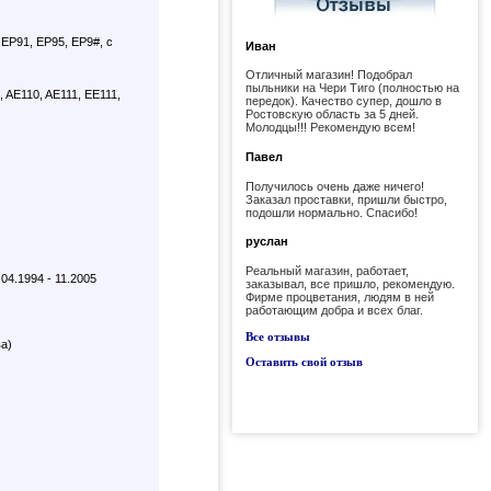
EP91, EP95, EP9#, с
Иван
Отличный магазин! Подобрал
пыльники на Чери Тиго (полностью на
 AE110, AE111, EE111,
передок). Качество супер, дошло в
Ростовскую область за 5 дней.
Молодцы!!! Рекомендую всем!
Павел
Получилось очень даже ничего!
Заказал проставки, пришли быстро,
подошли нормально. Спасибо!
руслан
Реальный магазин, работает,
4.1994 - 11.2005
заказывал, все пришло, рекомендую.
Фирме процветания, людям в ней
работающим добра и всех благ.
Все отзывы
ва)
Оставить свой отзыв