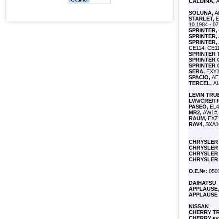
CALDINA,
A
SOLUNA,
AL
STARLET,
E
10.1984 - 0
SPRINTER,
SPRINTER,
SPRINTER,
CE114, CE11
SPRINTER 
SPRINTER 
SPRINTER 
SERA,
EXY10
SPACIO,
AE1
TERCEL,
AL
LEVIN TRU
LVN/CRE/T
PASEO,
EL44
MR2,
AW1#, 
RAUM,
EXZ1
RAV4,
SXA10
CHRYSLE
CHRYSLER 
CHRYSLER 
CHRYSLER 
О.Е.№:
050
DAIHATSU
APPLAUSE,
APPLAUSE
NISSAN
CHERRY TR
CHERRY
ку