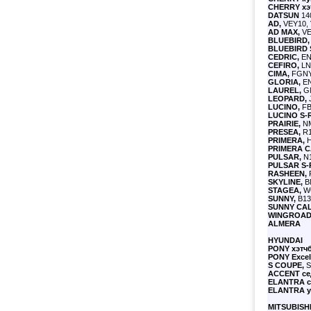
CHERRY
хэ
DATSUN
140
AD,
VEY10, 
AD MAX,
VE
BLUEBIRD,
BLUEBIRD 
CEDRIC,
ENY
CEFIRO,
LNA
CIMA,
FGNY3
GLORIA,
EN
LAUREL,
GN
LEOPARD,
J
LUCINO,
FB
LUCINO S-R
PRAIRIE,
NM
PRESEA,
R1
PRIMERA,
H
PRIMERA C
PULSAR,
N1
PULSAR S-
RASHEEN,
R
SKYLINE,
BN
STAGEA,
WG
SUNNY,
B13,
SUNNY CAL
WINGROAD
ALMERA
HYUNDAI
PONY хэтчб
PONY
Excel
S COUPE,
S
ACCENT се
ELANTRA с
ELANTRA
у
MITSUBISH