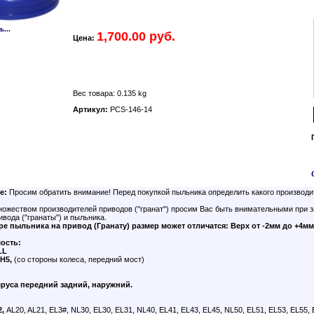
...
1,700.00 руб.
Цена:
Вес товара: 0.135 kg
Артикул:
PCS-146-14
е:
Просим обратить внимание! Перед покупкой пыльника определить какого производи
ножеством производителей приводов ("гранат") просим Вас быть внимательными при з
вода ("гранаты") и пыльника.
е пыльника на привод (Гранату) размер может отличатся: Верх от -2мм до +4мм
ость:
LL
H5,
(со стороны колеса, передний мост)
руса передний задний, наружний.
,
AL20, AL21, EL3#, NL30, EL30, EL31, NL40, EL41, EL43, EL45, NL50, EL51, EL53, EL55, E