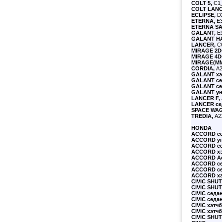
COLT
5,
C1_
COLT LANC
ECLIPSE,
D2
ETERNA,
E3
ETERNA SA
GALANT,
E3
GALANT H
LANCER,
C6
MIRAGE 2
MIRAGE 4
MIRAGE(M
CORDIA,
A2
GALANT
хэ
GALANT
се
GALANT
се
GALANT
ун
LANCER
F,
LANCER
се
SPACE WA
TREDIA,
A21
HONDA
ACCORD се
ACCORD
ун
ACCORD
се
ACCORD
хэ
ACCORD
Ae
ACCORD
се
ACCORD
се
ACCORD
хэ
CIVIC SHUT
CIVIC SHU
CIVIC
седан
CIVIC
седан
CIVIC
хэтчб
CIVIC
хэтчб
CIVIC SHU