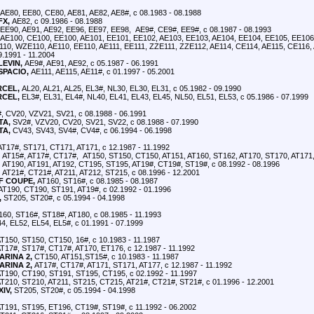
AE80, EE80, CE80, AE81, AE82, AE8#, с 08.1983 - 08.1988
FX,
AE82, с 09.1986 - 08.1988
EE90, AE91, AE92, EE96, EE97, EE98, AE9#, CE9#, EE9#, с 08.1987 - 08.1993
AE100, CE100, EE100, AE101, EE101, EE102, AE103, EE103, AE104, EE104, EE105, EE106
10, WZE110, AE110, EE110, AE111, EE111, ZZE111, ZZE112, AE114, CE114, AE115, CE116,
9.1991 - 11.2004
EVIN,
AE9#, AE91, AE92, с 05.1987 - 06.1991
PACIO,
AE111, AE115, AE11#, с 01.1997 - 05.2001
RCEL,
AL20, AL21, AL25, EL3#, NL30, EL30, EL31, с 05.1982 - 09.1990
RCEL,
EL3#, EL31, EL4#, NL40, EL41, EL43, EL45, NL50, EL51, EL53, с 05.1986 - 07.1999
, CV20, VZV21, SV21, с 08.1988 - 06.1991
TA,
SV2#, VZV20, CV20, SV21, SV22, с 08.1988 - 07.1990
TA,
CV43, SV43, SV4#, CV4#, с 06.1994 - 06.1998
T17#, ST171, CT171, AT171, с 12.1987 - 11.1992
AT15#, AT17#, CT17#, AT150, ST150, CT150, AT151, AT160, ST162, AT170, ST170, AT171, 
AT190, AT191, AT192, CT195, ST195, AT19#, CT19#, ST19#, с 08.1992 - 08.1996
AT21#, CT21#, AT211, AT212, ST215, с 08.1996 - 12.2001
F COUPE,
AT160, ST16#, с 08.1985 - 08.1987
T190, CT190, ST191, AT19#, с 02.1992 - 01.1996
,
ST205, ST20#, с 05.1994 - 04.1998
60, ST16#, ST18#, AT180, с 08.1985 - 11.1993
4, EL52, EL54, EL5#, с 01.1991 - 07.1999
T150, ST150, CT150, 16#, с 10.1983 - 11.1987
T17#, ST17#, CT17#, AT170, ET176, с 12.1987 - 11.1992
RINA 2,
CT150, AT151,ST15#, с 10.1983 - 11.1987
RINA 2,
AT17#, CT17#, AT171, ST171, AT177, с 12.1987 - 11.1992
T190, CT190, ST191, ST195, CT195, с 02.1992 - 11.1997
T210, ST210, AT211, ST215, CT215, AT21#, CT21#, ST21#, с 01.1996 - 12.2001
IV,
ST205, ST20#, с 05.1994 - 04.1998
T191, ST195, ET196, CT19#, ST19#, с 11.1992 - 06.2002