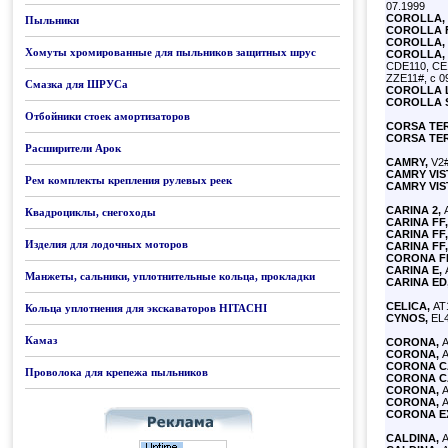
07.1999
COROLLA,
Пыльники
COROLLA 
COROLLA,
Хомуты хромированные для пыльников защитных шрус
COROLLA,
CDE110, CE1
ZZE11#, с 0
Смазка для ШРУСа
COROLLA L
COROLLA S
Отбойники стоек амортизаторов
CORSA TE
CORSA TE
Расширители Арок
CAMRY,
V2#
CAMRY VIS
Рем комплекты крепления рулевых реек
CAMRY VIS
CARINA 2,
A
Квадроциклы, снегоходы
CARINA FF,
CARINA FF,
Изделия для лодочных моторов
CARINA FF,
CORONA F
CARINA E,
A
Манжеты, сальники, уплотнительные кольца, прокладки
CARINA ED
CELICA,
AT1
Кольца уплотнения для экскаваторов HITACHI
CYNOS,
EL4
Камаз
CORONA,
A
CORONA,
A
CORONA CA
Проволока для крепежа пыльников
CORONA CA
CORONA,
A
CORONA,
A
CORONA EX
CALDINA,
A