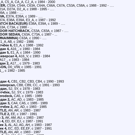
A, C5_A, CA_A, CJ_A, с 1984 - 2000
ER,
C53A, C54A, C63A, C64A, C66A, C67A, C53A, C58A, с 1988 - 1992 - ….
1A, D27A, D2_A, с 1988 - 1995 - ….
9A, с 1988 - ….
VA,
E37A, E39A, с 1989 - ….
7A, E38A, E39A, E3_A, с 1987 - 1992
ATCH BACK(EUR)
E38A, E39A, с 1989 - ….
3A, C73A, с 1988 - ...
DOOR HATCHBACK,
C53A, C83A, с 1987 - ….
DOOR SEDAN,
C63A, C73A, с 1987 - ...
MNA/MMNA)
C63A, с 1990 - ….
1_A, AB, с 1982 - 1986
тчбек 6,
E3_A, с 1988 - 1992
дан 4,
A16_, с 1980 - 1984
дан 5,
E1_A, с 1984 - 1990
иверсал 4,
A16_V, с 1983 - 1984
A17_, с 1983 - 1984
дан 2,
A17_, с 1979 - 1983
GON,
D0_V/W, с 1985 - 1991
_, с 1982 - 1985
дан 4,
CB1, CB2, CB3, CB4, с 1990 - 1993
иверсал,
CB8, CB9, CC, с 1991 - 1993
дан,
SJ, SY, с 1978 - 1983
тчбек,
SJ, SY, с 1979 - 1983
rodeck,
CA5, с 1985 - 1989
дан 2,
AC, AD, с 1983 - 1985
дан 3,
CA4, CA5, с 1985 - 1989
тчбек 2,
AC, AD, с 1983 - 1985
TLE,
AN, AR, с 1983 - 1987
TTLE
2,
EE, с 1987 - 1991
 3,
AK, AM, AU, с 1983 - 1987
 4,
ED, EF, EJ, с 1987 - 1991
ек 3,
AL, AJ, AG, AH, с 1983 - 1987
ек 4,
EC, ED, EE,EF, с 1987 - 1991
TTLE
,
AN, AR, с 1983 - 1987