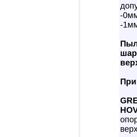
допу
-0мм
-1м
Пыл
шар
вер
При
GRE
HOV
опо
верх