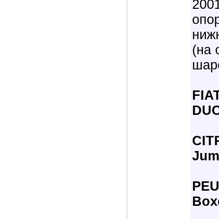
2001
опо
нижн
(на
шар
FIA
DUC
CIT
Jum
PE
Box