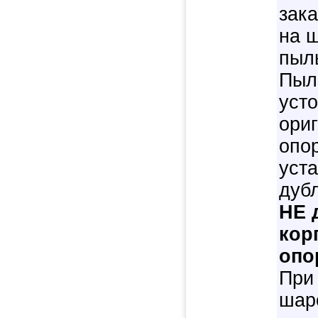
зак
на 
пыл
Пыл
усто
ори
опо
уст
дуб
НЕ 
кор
опо
При
шар