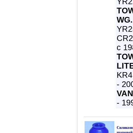
YR22
TOW
WG.
YR2
CR2
с 19
TO
LIT
KR4
- 20
VAN
- 19
Силикон
шаровой 