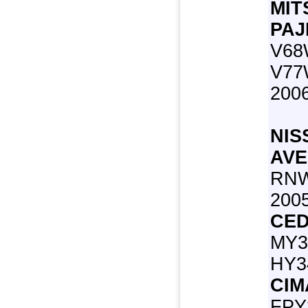
MIT
PAJ
V68
V77W
200
NIS
AVE
RNW
200
CED
MY3
HY34
CIM
FPY