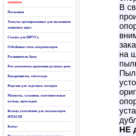
силикон
В с
Пыльники
про
Хомуты хромированные для пыльников
опо
защитных шрус
вни
Смазка для ШРУСа
зак
Отбойники стоек амортизаторов
на 
Расширители Арок
пыл
Рем комплекты крепления рулевых реек
Пыл
Квадроциклы, снегоходы
усто
Изделия для лодочных моторов
ори
Манжеты, сальники, уплотнительные
опо
кольца, прокладки
уст
Кольца уплотнения для экскаваторов
HITACHI
дуб
Камаз
НЕ 