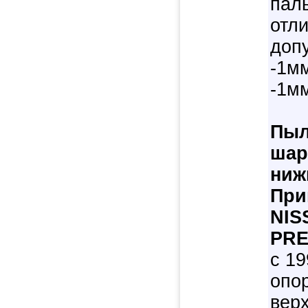
пал
отл
допу
-1мм
-1м
Пыл
шар
ниж
При
NIS
PRE
с 19
опо
верх