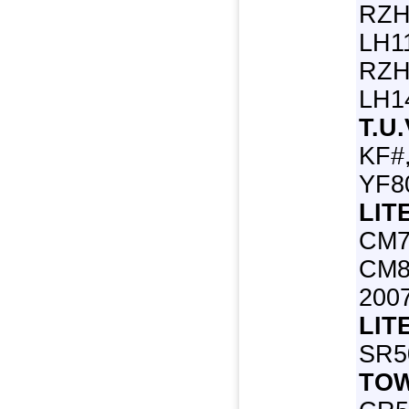
RZH
LH1
RZH
LH14
T.U.
KF#,
YF80
LIT
CM7
CM80
200
LIT
SR50
TO