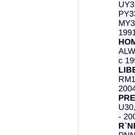
UY32
PY3
MY3
1991
HOM
ALW
с 19
LIB
RM1
200
PRE
U30
- 20
R`N