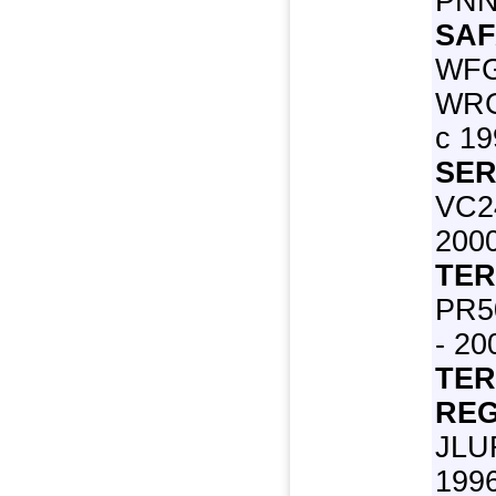
PNN3
SAF
WFG
WRG
с 19
SER
VC24
2000
TER
PR5
- 20
TE
REG
JLU
1996