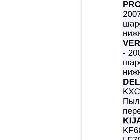
PRO
200
шар
ниж
VER
- 2
шар
ниж
DEL
KXC1
Пыл
пер
KIJ
KF60