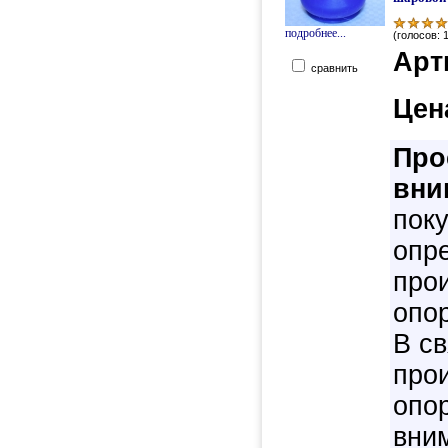
подробнее...
(голосов: 
Арт
сравнить
Цен
Про
вни
пок
опре
про
опо
В с
про
опо
вни