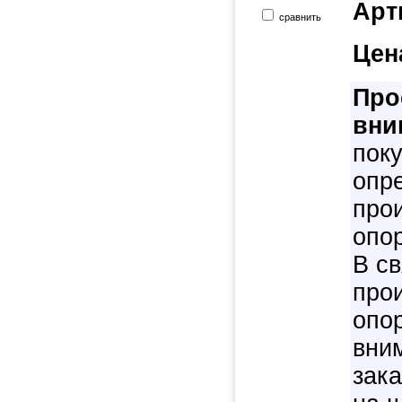
Арт
сравнить
Цен
Про
вни
пок
опре
про
опо
В с
про
опо
вни
зак