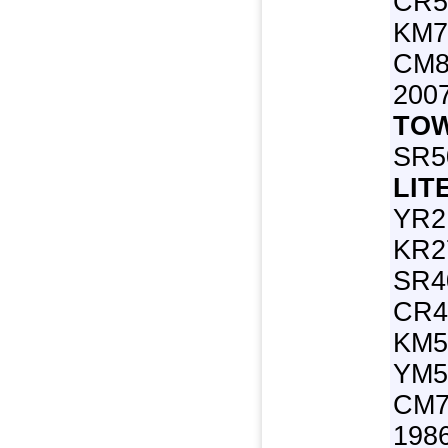
CR5
KM7
CM85
200
TOW
SR50
LIT
YR2
KR2
SR4
CR4
KM5
YM5
CM7
1986