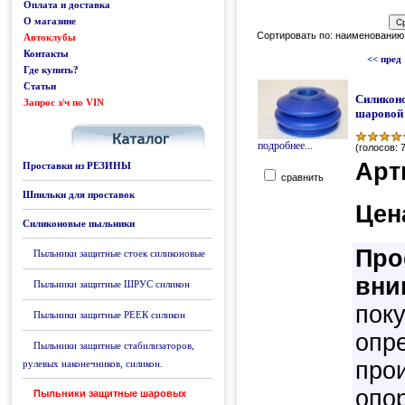
Оплата и доставка
О магазине
Сортировать по: наименованию 
Автоклубы
Контакты
<< пред
Где купить?
Статьи
Силикон
Запрос з/ч по VIN
Каталог
шаровой
подробнее...
(голосов: 
Арт
Проставки из РЕЗИНЫ
сравнить
Шпильки для проставок
Цен
Силиконовые пыльники
Про
Пыльники защитные стоек силиконовые
вни
Пыльники защитные ШРУС силикон
пок
Пыльники защитные РЕЕК силикон
опре
Пыльники защитные стабилизаторов,
про
рулевых наконечников, силикон.
опо
Пыльники защитные шаровых