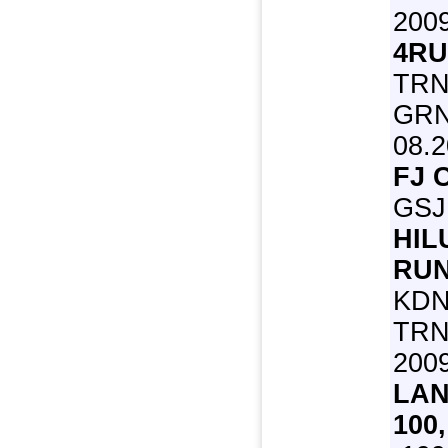
200
4RU
TRN
GRN2
08.
FJ 
GSJ1
HIL
RUN
KDN
TRN
200
LAN
100,