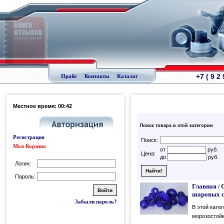
+7 ( 9 2
Прайс
Контакты
Каталог
Местное время: 00:42
Поиск товара в этой категории
Регистрация
Поиск:
Моя Корзина
от
руб.
Цена:
до
руб.
Логин:
Пароль:
Главная
/
шаровых 
Забыли пароль?
В этой кате
морозостойк