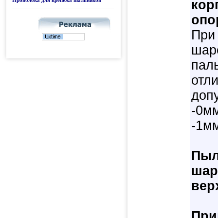
Проволока для крепежа пыльников
кор
опо
При
шар
пал
отл
допу
-0мм
-1м
Пыл
шар
вер
При