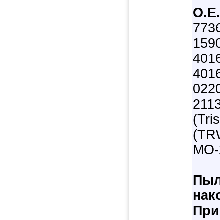
О.Е
773
159
401
4016
022
2113
(Tri
(TR
MO-
Пыл
нак
При