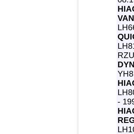
HIA
VA
LH66
QUI
LH81
RZU6
DYN
YH81
HIA
LH80
- 1
HIA
REG
LH1