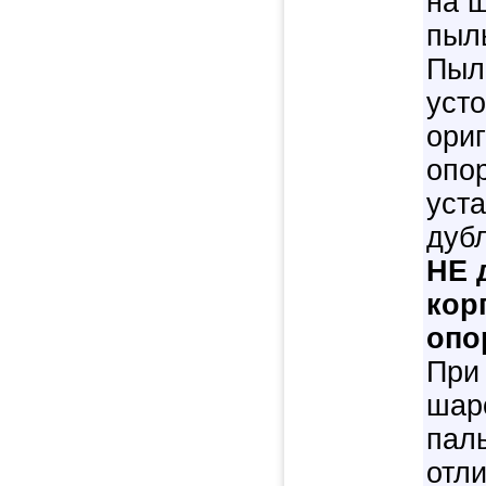
на 
пыл
Пыл
усто
ори
опо
уст
дуб
НЕ 
кор
опо
При
шар
пал
отл