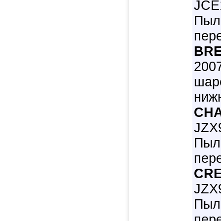
JCE1
Пыл
пер
BRE
200
шар
ниж
CHA
JZX9
Пыл
пер
CRE
JZX9
Пыл
пер