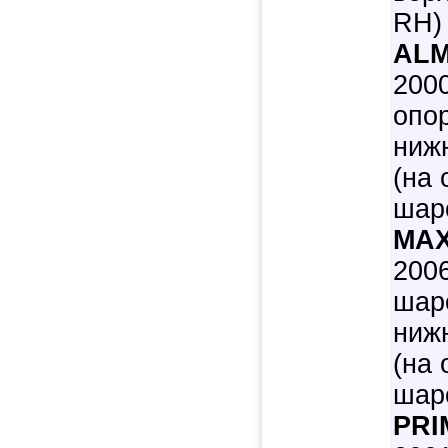
RH)
ALM
2000
опо
нижн
(на
шар
MAX
200
шар
нижн
(на
шар
PRI