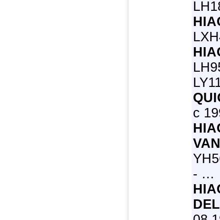
LH18
HIA
LXH4
HIA
LH9
LY11
QUI
с 19
HIA
VAN
YH5
- …
HIA
DEL
08.1