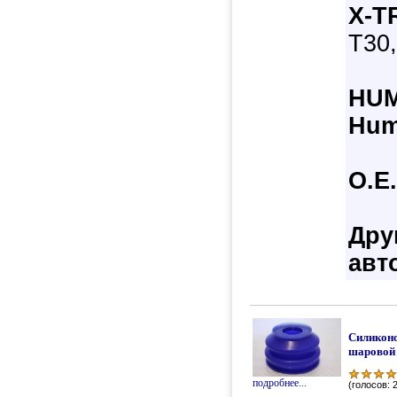
X-T
T30,
HU
Hum
О.Е
Дру
авт
Силикон
шаровой
подробнее...
(голосов: 