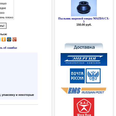
рошо
едне
охо
ень плохо
Пыльник шаровой опоры MAZDA CX-
5
150.00 руб.
ться:
ь об ошибке
, упаковку и некоторые