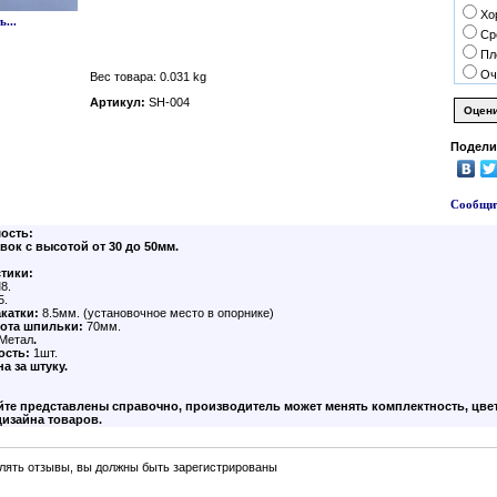
Хо
...
Ср
Пл
Оч
Вес товара: 0.031 kg
Артикул:
SH-004
Подели
Сообщит
ость:
вок с высотой от 30 до 50мм.
стики:
8.
5.
акатки:
8.5мм. (установочное место в опорнике)
ота шпильки:
70мм.
Метал
.
ость:
1шт.
а за штуку.
йте представлены справочно, производитель может менять комплектность, цвет
изайна товаров.
лять отзывы, вы должны быть зарегистрированы