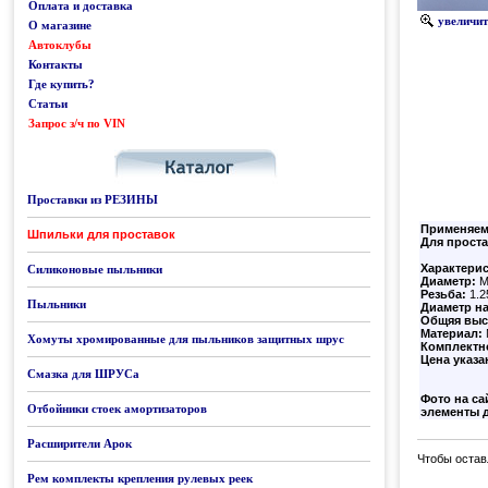
Оплата и доставка
увеличить
О магазине
Автоклубы
Контакты
Где купить?
Статьи
Запрос з/ч по VIN
Каталог
Проставки из РЕЗИНЫ
Применяем
Шпильки для проставок
Для проста
Характери
Силиконовые пыльники
Диаметр:
М
Резьба:
1.2
Пыльники
Диаметр н
Общяя выс
Материал:
Хомуты хромированные для пыльников защитных шрус
Комплектн
Цена указан
Смазка для ШРУСа
Фото на са
Отбойники стоек амортизаторов
элементы д
Расширители Арок
Чтобы остав
Рем комплекты крепления рулевых реек