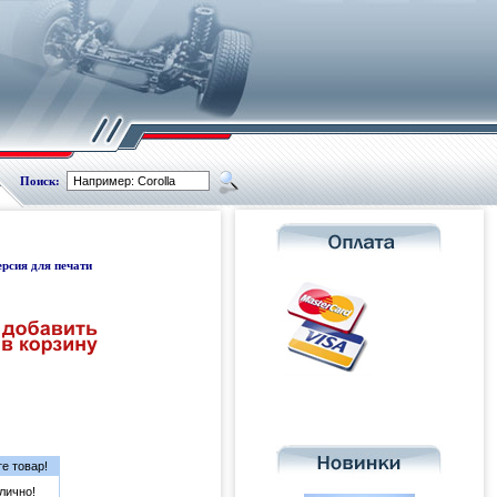
Поиск:
ерсия для печати
е товар!
лично!