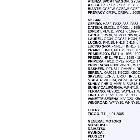
ATENZA SPORT WAGON.
GY3W,
AXELA.
BK3P, BK5P, BKEP, BL3F
BIANTE.
CC3FW, CCEAW, CCEFW
PREMACY.
CR3W, CREW, с 2005 
NISSAN
CEFIRO.
HA32, PA32, A33, PA33, 
DATSUN.
BMD21, QMD21, с 1989
EXPERT.
VEW11, VW11, с 1999 -
LARGO.
CW30, NCW30, NW30, VN
LAUREL.
GC34, GCC34, HC34, S
LUCINO.
FNN15, HN15, JN15, с 
L
UCINO S-RV.
FNN15, HNN15, JN
PRAIRIE.
HM11, M11, с 1989 - 19
PRAIRIE JOY.
PM11, с 1995 - 19
PRESEA.
HR11, PR11, с 1995 - 1
PRIMERA.
HP12, QP12, RP12, TN
PRIMERA WAGON.
WRP12, WTNP
RASHEEN.
RFNB14, RHNB14, RKN
SERENA.
KAJC23, KBC23, KBCC2
SKYLINE.
ECR33, ER33, HR33, E
STAGEA.
WGC34, WGNC34, WHC3
SUNNY.
FNB13, HNB13, SNB13, B
SUNNY CALIFORNIA.
WFNY10, с
TERRANO.
VBYD21, WBYD21, WH
TINO.
HV10, PV10, V10, с 1998 -
VANETTE SERENA.
KAJC23, KBC
WINGROAD.
WFNY10, WHNY10, 
CHERY
TIGGO,
T11, с 01.2005 - ...
GENERAL MOTORS
MITSUBISHI
DAIHATSU
HYUNDAI
PEUGEOT