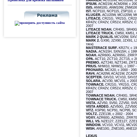
Проволока для крепежа пыльников
HARRIER.
ACU10W, MCU10W, SX
IPSUM.
ACM21W, ACM26W, с 200
ISIS.
ANM10G, ANM10W, ZNM10G,
IST.
NCP110, NCP115, ZSP110, с 
KLUGER.
ACU20W, MCU20W, MCU
LITEACE.
CR21G, YR21G, CR22G
KR42V, CR42V, CR51V, KR52V, C
2007
LITEACE NOAH.
CR40G, SR40G,
LITEACE TRUCK.
CM50, KM51, C
MARK 2 QUALIS.
MCV20W, SXV2
MARK 2.
GX90, JZX90, JZX91, LX
тяги)
MASTERACE SURF.
KR27V, с 19
NADIA.
ACN15H, SXN15H, с 1999
NOAH.
AZR60G, AZR65G, ZRR70G
OPA.
ACT10, ZCT10, ZCT15, с 20
PREMIO.
AZT240, NZT240, ZRT26
PRIUS.
NHW10, NHW11, с 1997 -
PRONARD.
MCX20, с 2000 - 200
RAV4.
ACA20W, ACA21W, ZCA25W,
SCEPTER.
SXV10, VCV10, SXV15
SOLARA.
ACV30, MCV31, с 2003
TOWNACE.
CR21G, YR21G, CR22
KR42V, CR42V, CR51V, KR52V, C
2007
TOWNACE NOAH.
CR40G, SR40G
TOWNACE TRUCK.
CM50, KM50,
VISTA.
AZV50, SV50, ZZV50, SV55
VISTA ARDEO.
AZV50G, ZZV50G,
VITZ.
KSP90, NCP91, NCP95, SCP
VOLTZ.
ZZE138, с 2002 - 2004
VOXY.
AZR60G, AZR65G, ZRR70G
WILL VS.
NZE127, ZZE127, ZZE12
WINDOM.
VCV10, VCV11, MCV20,
WISH.
ANE10G, ZNE10G, ANE11W
LEXUS