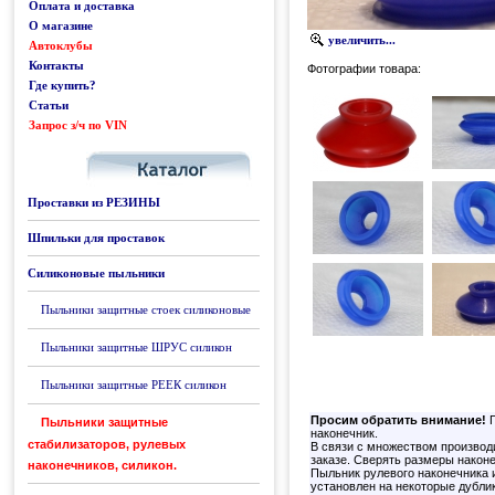
Оплата и доставка
О магазине
увеличить...
Автоклубы
Контакты
Фотографии товара:
Где купить?
Статьи
Запрос з/ч по VIN
Каталог
Проставки из РЕЗИНЫ
Шпильки для проставок
Силиконовые пыльники
Пыльники защитные стоек силиконовые
Пыльники защитные ШРУС силикон
Пыльники защитные РЕЕК силикон
Просим обратить внимание!
П
Пыльники защитные
наконечник.
стабилизаторов, рулевых
В связи с множеством производ
заказе. Сверять размеры наконе
наконечников, силикон.
Пыльник рулевого наконечника 
установлен на некоторые дубли