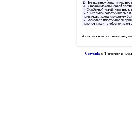
2)
Повышенной эластичностью пр
3)
Высокой механической прочн
4)
Особенной устойчивостью к в
5)
Уникальной эластичностью и у
принимать исходную форму без
6)
Благодаря пластичности проис
наконечника, что обеспечивает
Чтобы оставлять отзывы, вы до
Copyright
© "Пыльники и прост