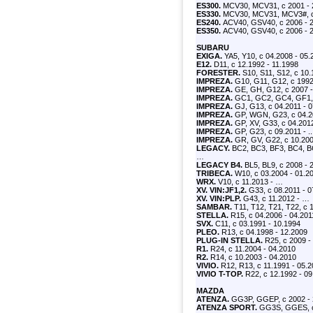
ES300.
MCV30, MCV31, с 2001 - 
ES330.
MCV30, MCV31, MCV3#, с
ES240.
ACV40, GSV40, с 2006 - 
ES350.
ACV40, GSV40, с 2006 - 
SUBARU
EXIGA.
YA5, Y10, с 04.2008 - 05.
E12.
D11, с 12.1992 - 11.1998
FORESTER.
S10, S11, S12, с 10.
IMPREZA.
G10, G11, G12, с 1992
IMPREZA.
GE, GH, G12, с 2007 -
IMPREZA.
GC1, GC2, GC4, GF1, 
IMPREZA.
GJ, G13, с 04.2011 - 
IMPREZA.
GP, WGN, G23, с 04.20
IMPREZA.
GP, XV, G33, с 04.2012
IMPREZA.
GP, G23, с 09.2011 - ..
IMPREZA.
GR, GV, G22, с 10.200
LEGACY.
BC2, BC3, BF3, BC4, BC
…
LEGACY B4.
BL5, BL9, с 2008 - 
TRIBECA.
W10, с 03.2004 - 01.2
WRX.
V10, с 11.2013 - …
XV. VIN:JF1,2.
G33, с 08.2011 - 0
XV. VIN:PLP.
G43, с 11.2012 - …
SAMBAR.
T11, T12, T21, T22, с 
STELLA.
R15, с 04.2006 - 04.201
SVX.
C11, с 03.1991 - 10.1994
PLEO.
R13, с 04.1998 - 12.2009
PLUG-IN STELLA.
R25, с 2009 -
R1.
R24, с 11.2004 - 04.2010
R2.
R14, с 10.2003 - 04.2010
VIVIO.
R12, R13, с 11.1991 - 05.
VIVIO T-TOP.
R22, с 12.1992 - 09
MAZDA
ATENZA.
GG3P, GGEP, с 2002 -
ATENZA SPORT.
GG3S, GGES, с