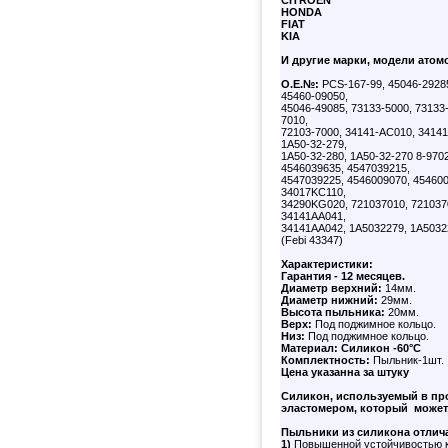
CITROEN
HONDA
FIAT
KIA
И другие марки, модели атом
О.Е.№:
PCS-167-99, 45046-29285
45460-09050,
45046-49085, 73133-5000, 73133
7010,
72103-7000, 34141-AC010, 34141
1A50-32-279,
1A50-32-280, 1A50-32-270 8-970
4546039635, 4547039215,
4547039225, 4546009070, 454600
34017KC110,
34290KG020, 721037010, 721037
34141AA041,
34141AA042, 1A5032279, 1A5032
(Febi 43347)
Характеристики:
Гарантия - 12 месяцев.
Диаметр верхний:
14мм.
Диаметр нижний:
29мм.
Высота пыльника:
20мм.
Верх:
Под поджимное кольцо.
Низ:
Под поджимное кольцо.
Материал:
Силикон -60°C
Комплектность:
Пыльник-1шт.
Цена указанна за штуку
Силикон, используемый в пр
эластомером, который может
Пыльники из силикона отлич
1)
Повышенной устойчивостью к