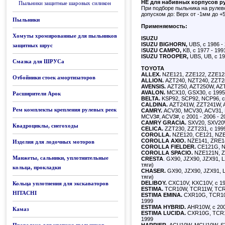
НЕ для набивных корпусов р
Пыльники защитные шаровых силикон
При подборе пыльника на рулев
допуском до: Верх от -1мм до +
Пыльники
Применяемость:
Хомуты хромированные для пыльников
ISUZU
ISUZU BIGHORN,
UBS, c 1986 -
защитных шрус
I
SUZU CAMPO,
KB, с 1977 - 19
ISUZU TROOPER,
UBS, UB, с 19
Смазка для ШРУСа
TOYOTA
ALLEX.
NZE121, ZZE122, ZZE123
Отбойники стоек амортизаторов
ALLION.
AZT240, NZT240, ZZT24
AVENSIS.
AZT250, AZT250W, AZT2
AVALON.
MCX10, GSX30, с 1995 
Расширители Арок
BELTA.
KSP92, SCP92, NCP96, с 
CALDINA.
AZT241W, ZZT241W, A
Рем комплекты крепления рулевых реек
CAMRY.
ACV30, MCV30, ACV31, 
MCV3#, ACV3#, с 2001 - 2006 - 2
CAMRY GRACIA.
SXV20, SXV20
Квадроциклы, снегоходы
CELICA.
ZZT230, ZZT231, с 1999
COROLLA.
NZE120, CE121, NZE1
COROLLA AXIO.
NZE141, ZRE14
Изделия для лодочных моторов
COROLLA FIELDER.
CE121G, N
COROLLA SPACIO.
NZE121N, ZZ
Манжеты, сальники, уплотнительные
CRESTA
. GX90, JZX90, JZX91, 
тяги)
кольца, прокладки
CHASER.
GX90, JZX90, JZX91, L
тяги)
DELIBOY.
CXC10V, KXC10V, с 19
Кольца уплотнения для экскаваторов
ESTIMA.
TCR10W, TCR11W, TCR2
HITACHI
ESTIMA EMINA.
CXR10G, TCR10
1999
ESTIMA HYBRID.
AHR10W, с 200
Камаз
ESTIMA LUCIDA.
CXR10G, TCR1
1999