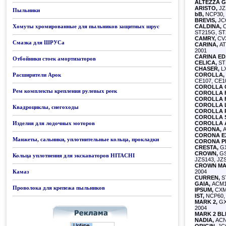
ALTEZZA G
ARISTO,
JZ
Пыльники
bB,
NCP30, 
BREVIS,
JC
Хомуты хромированные для пыльников защитных шрус
CALDINA,
C
ST215G, ST
CAMRY,
CV3
Смазка для ШРУСа
CARINA,
AT
2001
CARINA ED
Отбойники стоек амортизаторов
CELICA,
ST
CHASER,
L
Расширители Арок
COROLLA,
CE107, CE10
COROLLA 
Рем комплекты крепления рулевых реек
COROLLA F
COROLLA 
COROLLA L
Квадроциклы, снегоходы
COROLLA 
COROLLA S
Изделия для лодочных моторов
COROLLA A
CORONA,
A
CORONA EX
Манжеты, сальники, уплотнительные кольца, прокладки
CORONA P
CRESTA,
GX
CROWN,
GS
Кольца уплотнения для экскаваторов HITACHI
JZS143, JZS
CROWN MA
Камаз
2004
CURREN,
ST
GAIA,
ACM10
Проволока для крепежа пыльников
IPSUM,
CXM1
IST,
NCP60, 
MARK 2,
GX9
2004
MARK 2 BLI
NADIA,
ACN1