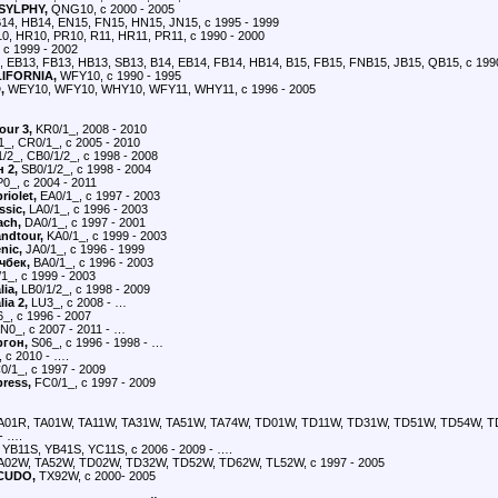
SYLPHY,
QNG10, с 2000 - 2005
14, HB14, EN15, FN15, HN15, JN15, с 1995 - 1999
0, HR10, PR10, R11, HR11, PR11, с 1990 - 2000
 с 1999 - 2002
, EB13, FB13, HB13, SB13, B14, EB14, FB14, HB14, B15, FB15, FNB15, JB15, QB15, с 199
IFORNIA,
WFY10, с 1990 - 1995
,
WEY10, WFY10, WHY10, WFY11, WHY11, с 1996 - 2005
our 3,
KR0/1_, 2008 - 2010
1_, CR0/1_, с 2005 - 2010
/2_, CB0/1/2_, с 1998 - 2008
н 2,
SB0/1/2_, с 1998 - 2004
P0_, с 2004 - 2011
iolet,
EA0/1_, с 1997 - 2003
ssic,
LA0/1_, с 1996 - 2003
ach,
DA0/1_, с 1997 - 2001
ndtour,
KA0/1_, с 1999 - 2003
nic,
JA0/1_, с 1996 - 1999
чбек,
BA0/1_, с 1996 - 2003
1_, с 1999 - 2003
lia,
LB0/1/2_, с 1998 - 2009
ia 2,
LU3_, с 2008 - …
_, с 1996 - 2007
N0_, с 2007 - 2011 - …
ргон,
S06_, с 1996 - 1998 - …
 с 2010 - ….
0/1_, с 1997 - 2009
ress,
FC0/1_, с 1997 - 2009
A01R, TA01W, TA11W, TA31W, TA51W, TA74W, TD01W, TD11W, TD31W, TD51W, TD54W, T
- ….
 YB11S, YB41S, YC11S, с 2006 - 2009 - ….
A02W, TA52W, TD02W, TD32W, TD52W, TD62W, TL52W, с 1997 - 2005
CUDO,
TX92W, с 2000- 2005