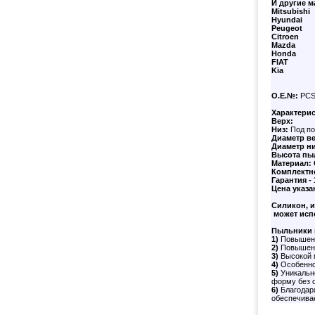
И другие м
Mitsubishi
Hyundai
Peugeot
Citroen
Mazda
Honda
FIAT
Kia
О.Е.№:
PCS
Характери
Верх:
Низ:
Под по
Диаметр в
Диаметр н
Высота пы
Материал:
Комплектн
Гарантия - 
Цена указа
Силикон, 
может исп
Пыльники 
1)
Повышенн
2)
Повышенн
3)
Высокой 
4)
Особенной
5)
Уникально
форму без 
6)
Благодаря
обеспечива