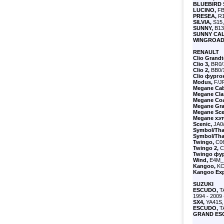
BLUEBIRD 
LUCINO,
FB
PRESEA,
R1
SILVIA,
S15,
SUNNY,
B13
SUNNY CAL
WINGROAD
RENAULT
Clio Grandt
Clio 3,
BR0/
Clio 2,
BB0/1
Clio фурго
Modus,
F/J
Megane Cabr
Megane Cla
Megane Co
Megane Gra
Megane Sce
Megane хэт
Scenic,
JA0/
Symbol/Tha
Symbol/Thal
Twingo,
C06
Twingo 2,
C
Twingo фу
Wind,
E4M_,
Kangoo,
KC
Kangoo Exp
SUZUKI
ESCUDO,
T
1994 - 2009 
SX4,
YA41S,
ESCUDO,
T
GRAND ES