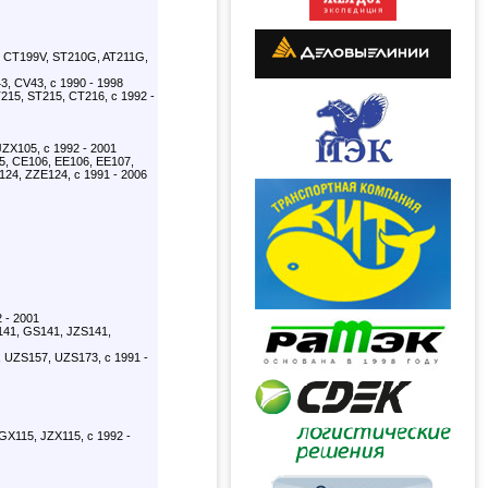
 CT199V, ST210G, AT211G,
, CV43, с 1990 - 1998
215, ST215, CT216, с 1992 -
ZX105, с 1992 - 2001
5, CE106, EE106, EE107,
124, ZZE124, с 1991 - 2006
 - 2001
141, GS141, JZS141,
UZS157, UZS173, с 1991 -
X115, JZX115, с 1992 -