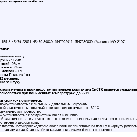
арки, модели атомобилей.
-155-2, 45479-22011, 45479-30030. 4547922011, 4547930030. (Masuma: MO-2107)
стики:
джимное кольцо.
ерхний:
12мм.
ижний:
26мм.
льника:
21мм.
Силикон -60°C
ость:
Пыльник-1шт.
12 месяцев.
нна за штуку
используемый в производстве пыльников компанией СибТР, является уникальн
ользоваться при пониженных температурах до -60°С.
из силикона отличаются:
ой устойчивостью к сильным и длительным нагрузкам.
ой эластичностью при крайне низких температурах, до −60° С
механической прочностью.
 устойчивостью к воздействию масел и бензина.
й эластичностью и упругостью, что позволяет пыльнику растягиваться в несколько р
остаточных деформаций.
 пластичности происходит его более плотное прилегание по пальцу и корпусу рулевог
ет защиту деталей автомобиля такими пыльниками более эффективно.