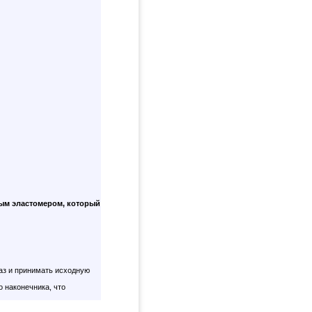
ым эластомером, который
аз и принимать исходную
о наконечника, что