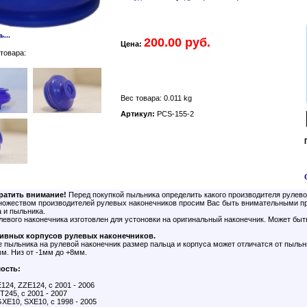
...
200.00 руб.
Цена:
товара:
Вес товара: 0.011 kg
Артикул:
PCS-155-2
ратить внимание!
Перед покупкой пыльника определить какого производителя рулево
множеством производителей рулевых наконечников просим Вас быть внимательными пр
 и пыльника.
евого наконечника изготовлен для устоновки на оригинальный наконечник. Может быт
бивных корпусов рулевых наконечников.
 пыльника на рулевой наконечник размер пальца и корпуса может отличатся от пыльн
м. Низ от -1мм до +8мм.
ость:
124, ZZE124, с 2001 - 2006
T245, с 2001 - 2007
XE10, SXE10, с 1998 - 2005