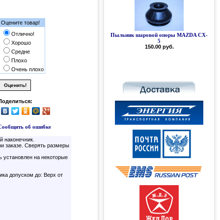
Оцените товар!
Отлично!
Пыльник шаровой опоры MAZDA CX-
Силиконовый пыльник шаровой
опоры MAZDA CX-5
5
Хорошо
150.00 руб.
300.00 руб.
Средне
Плохо
Очень плохо
Поделиться:
Сообщить об ошибке
й наконечник.
и заказе. Сверять размеры
ь установлен на некоторые
ика допуском до: Верх от