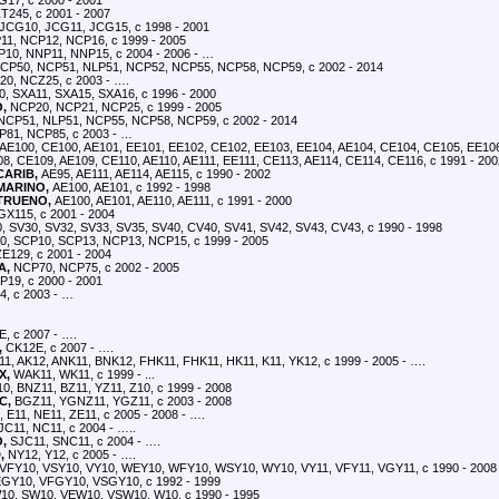
17, с 2000 - 2001
T245, с 2001 - 2007
JCG10, JCG11, JCG15, с 1998 - 2001
1, NCP12, NCP16, с 1999 - 2005
10, NNP11, NNP15, с 2004 - 2006 - …
CP50, NCP51, NLP51, NCP52, NCP55, NCP58, NCP59, с 2002 - 2014
0, NCZ25, с 2003 - ….
, SXA11, SXA15, SXA16, с 1996 - 2000
,
NCP20, NCP21, NCP25, с 1999 - 2005
CP51, NLP51, NCP55, NCP58, NCP59, с 2002 - 2014
81, NCP85, с 2003 - …
AE100, CE100, AE101, EE101, EE102, CE102, EE103, EE104, AE104, CE104, CE105, EE10
8, CE109, AE109, CE110, AE110, AE111, EE111, CE113, AE114, CE114, CE116, с 1991 - 200
CARIB,
AE95, AE111, AE114, AE115, с 1990 - 2002
MARINO,
AE100, AE101, с 1992 - 1998
TRUENO,
AE100, AE101, AE110, AE111, с 1991 - 2000
X115, с 2001 - 2004
 SV30, SV32, SV33, SV35, SV40, CV40, SV41, SV42, SV43, CV43, с 1990 - 1998
, SCP10, SCP13, NCP13, NCP15, с 1999 - 2005
E129, с 2001 - 2004
A,
NCP70, NCP75, с 2002 - 2005
19, с 2000 - 2001
, с 2003 - …
, c 2007 - ….
,
CK12E, с 2007 - ….
11, AK12, ANK11, BNK12, FHK11, FHK11, HK11, K11, YK12, с 1999 - 2005 - ….
X,
WAK11, WK11, с 1999 - ...
, BNZ11, BZ11, YZ11, Z10, с 1999 - 2008
C,
BGZ11, YGNZ11, YGZ11, с 2003 - 2008
 E11, NE11, ZE11, с 2005 - 2008 - ….
JC11, NC11, с 2004 - …..
O,
SJC11, SNC11, с 2004 - ….
,
NY12, Y12, с 2005 - ….
VFY10, VSY10, VY10, WEY10, WFY10, WSY10, WY10, VY11, VFY11, VGY11, с 1990 - 2008
GY10, VFGY10, VSGY10, с 1992 - 1999
0, SW10, VEW10, VSW10, W10, с 1990 - 1995