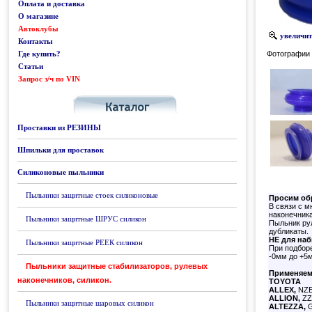
Оплата и доставка
О магазине
Автоклубы
увеличить
Контакты
Где купить?
Фотографии 
Статьи
Запрос з/ч по VIN
Каталог
Проставки из РЕЗИНЫ
Шпильки для проставок
Силиконовые пыльники
Пыльники защитные стоек силиконовые
Просим об
В связи с 
наконечника
Пыльники защитные ШРУС силикон
Пыльник рул
дубликаты.
НЕ для на
Пыльники защитные РЕЕК силикон
При подборе
-0мм до +5м
Пыльники защитные стабилизаторов, рулевых
Применяем
наконечников, силикон.
TOYOTA
ALLEX,
NZE
ALLION,
ZZ
Пыльники защитные шаровых силикон
ALTEZZA,
G