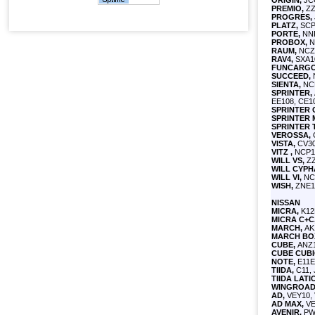
ORIGIN,
JCG
PREMIO,
ZZ
PROGRES,
PLATZ,
SCP1
PORTE,
NNP
PROBOX,
N
RAUM,
NCZ2
RAV4,
SXA10
FUNCARGO
SUCCEED,
N
SIENTA,
NCP
SPRINTER,
EE108, CE10
SPRINTER 
SPRINTER 
SPRINTER 
VEROSSA,
G
VISTA,
CV30,
VITZ ,
NCP10
WILL VS,
ZZ
WILL CYPH
WILL VI,
NCP
WISH,
ZNE14
NISSAN
MICRA,
K12E
MICRA C+C
MARCH,
AK
MARCH BO
CUBE,
ANZ10
CUBE CUBI
NOTE,
E11E,
TIIDA,
C11, 
TIIDA LATI
WINGROAD
AD,
VEY10, 
AD MAX,
VE
AVENIR,
PW1