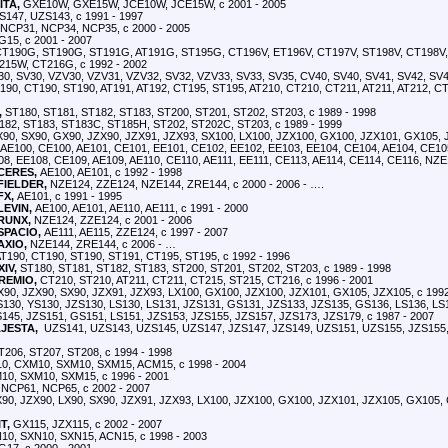
ITA,
GXE10W, GXE15W, JCE10W, JCE15W, с 2001 - 2005
S147, UZS143, с 1991 - 1997
NCP31, NCP34, NCP35, с 2000 - 2005
G15, с 2001 - 2007
T190G, ST190G, ST191G, AT191G, ST195G, CT196V, ET196V, CT197V, ST198V, CT198V,
215W, CT216G, с 1992 - 2002
0, SV30, VZV30, VZV31, VZV32, SV32, VZV33, SV33, SV35, CV40, SV40, SV41, SV42, SV43
190, CT190, ST190, AT191, AT192, CT195, ST195, AT210, CT210, CT211, AT211, AT212, CT
,
ST180, ST181, ST182, ST183, ST200, ST201, ST202, ST203, с 1989 - 1998
182, ST183, ST183C, ST185H, ST202, ST202C, ST203, с 1989 - 1999
X90, SX90, GX90, JZX90, JZX91, JZX93, SX100, LX100, JZX100, GX100, JZX101, GX105, J
AE100, CE100, AE101, CE101, EE101, CE102, EE102, EE103, EE104, CE104, AE104, CE10
8, EE108, CE109, AE109, AE110, CE110, AE111, EE111, CE113, AE114, CE114, CE116, NZE
CERES,
AE100, AE101, с 1992 - 1998
IELDER,
NZE124, ZZE124, NZE144, ZRE144, с 2000 - 2006 - ….
FX,
AE101, с 1991 - 1995
EVIN,
AE100, AE101, AE110, AE111, с 1991 - 2000
RUNX,
NZE124, ZZE124, с 2001 - 2006
PACIO,
AE111, AE115, ZZE124, с 1997 - 2007
XIO,
NZE144, ZRE144, с 2006 - …
T190, CT190, ST190, ST191, CT195, ST195, с 1992 - 1996
IV,
ST180, ST181, ST182, ST183, ST200, ST201, ST202, ST203, с 1989 - 1998
REMIO,
CT210, ST210, AT211, CT211, CT215, ST215, CT216, с 1996 - 2001
90, JZX90, SX90, JZX91, JZX93, LX100, GX100, JZX100, JZX101, GX105, JZX105, с 1992
130, YS130, JZS130, LS130, LS131, JZS131, GS131, JZS133, JZS135, GS136, LS136, LS
145, JZS151, GS151, LS151, JZS153, JZS155, JZS157, JZS173, JZS179, с 1987 - 2007
JESTA,
UZS141, UZS143, UZS145, UZS147, JZS147, JZS149, UZS151, UZS155, JZS155, 
206, ST207, ST208, с 1994 - 1998
, CXM10, SXM10, SXM15, ACM15, с 1998 - 2004
0, SXM10, SXM15, с 1996 - 2001
NCP61, NCP65, с 2002 - 2007
0, JZX90, LX90, SX90, JZX91, JZX93, LX100, JZX100, GX100, JZX101, JZX105, GX105, G
T,
GX115, JZX115, с 2002 - 2007
0, SXN10, SXN15, ACN15, с 1998 - 2003